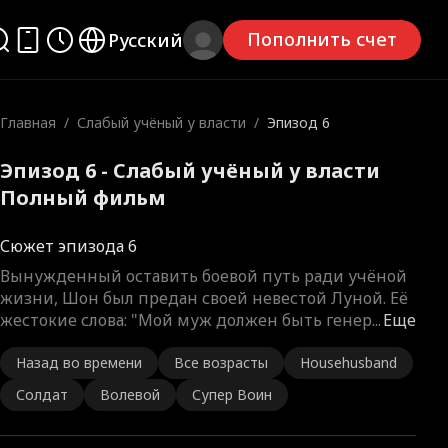
Пополнить счет
Русский
Главная
/
Слабый учёный у власти
/
Эпизод 6
Эпизод 6 - Слабый учёный у власти
Полный фильм
Сюжет эпизода 6
Вынужденный оставить боевой путь ради учёной
жизни, Шон был предан своей невестой Луной. Её
жестокие слова: "Мой муж должен быть генер
...
Еще
Назад во времени
Все возрасты
Househusband
Солдат
Волевой
Супер Воин