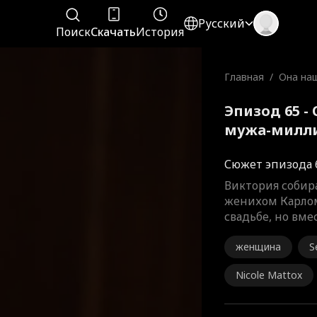
Русский
Поиск
Скачать
История
Главная
/
Она на
ужа-ми
дество
Эпизод 65 -
мужа-милли
Полный фи
Сюжет эпизода 
Виктория собира
женихом Карлом
свадьбе, но вме
женщина
S
Nicole Mattox