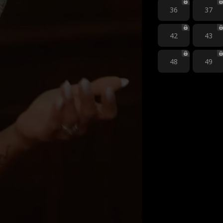
36
37
42
43
48
49