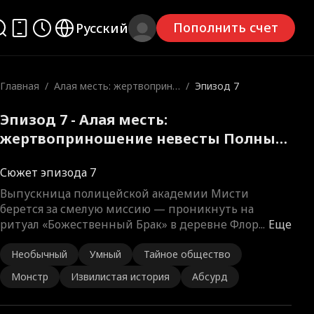
Пополнить счет
Русский
Главная
/
Алая месть: жертвоприно
/
Эпизод 7
шение невесты
Эпизод 7 - Алая месть:
жертвоприношение невесты Полный
фильм
Сюжет эпизода 7
Выпускница полицейской академии Мисти
берется за смелую миссию — проникнуть на
ритуал «Божественный Брак» в деревне Флор
...
Еще
Необычный
Умный
Тайное общество
Монстр
Извилистая история
Абсурд