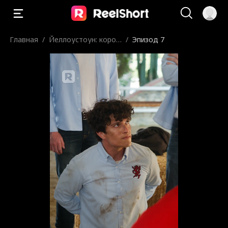
Главная
/
Йеллоустоун: корол
/
Эпизод 7
ь Монтаны
слабых неудачников вроде