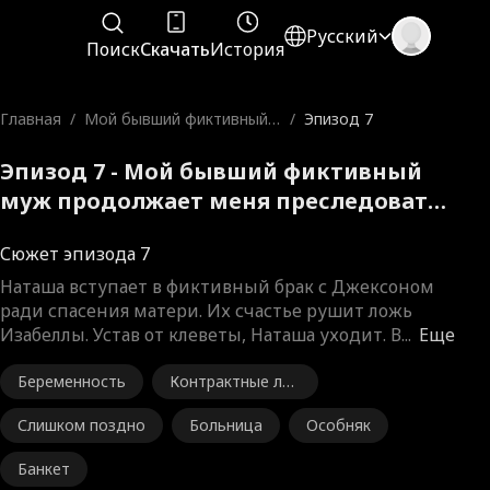
Русский
Поиск
Скачать
История
Главная
/
Мой бывший фиктивный
/
Эпизод 7
муж продолжает меня пр
еследовать
Эпизод 7 - Мой бывший фиктивный
муж продолжает меня преследовать
Полный фильм
Сюжет эпизода 7
Наташа вступает в фиктивный брак с Джексоном
ради спасения матери. Их счастье рушит ложь
Изабеллы. Устав от клеветы, Наташа уходит. В
...
Еще
Беременность
Контрактные лю
бовники
Слишком поздно
Больница
Особняк
Банкет