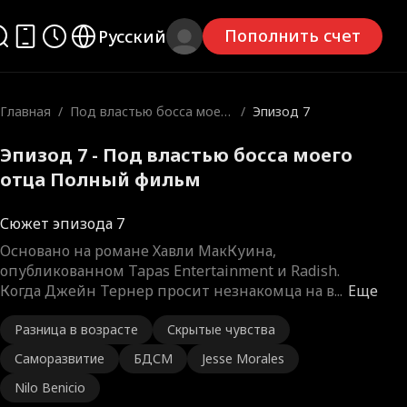
Пополнить счет
Русский
Главная
/
Под властью босса моег
/
Эпизод 7
о отца
Эпизод 7 - Под властью босса моего
отца Полный фильм
Сюжет эпизода 7
Основано на романе Хавли МакКуина,
опубликованном Tapas Entertainment и Radish.
Когда Джейн Тернер просит незнакомца на в
...
Еще
Разница в возрасте
Скрытые чувства
Саморазвитие
БДСМ
Jesse Morales
Nilo Benicio