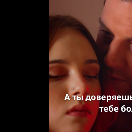
А ты доверяеш
тебе бо