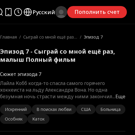
Пополнить счет
Русский
Главная
/
Сыграй со мной ещё раз,
/
Эпизод 7
малыш
Эпизод 7 - Сыграй со мной ещё раз,
малыш Полный фильм
Сюжет эпизода 7
Лайла Кобб когда-то спасла самого горячего
хоккеиста на льду Александра Вона. Но одна
безумная ночь страсти между ними закончил
...
Еще
Искренний
В поисках любви
США
Больница
Особняк
Каток