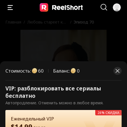
Главная
/
Любовь стареет как
/
Эпизод 70
хорошее вино
Стоимость
:
60
Баланс
:
0
VIP: разблокировать все сериалы
Это платные эпизоды.
бесплатно
Разблокируйте, чтобы смотреть.
Автопродление. Отменить можно в любое время.
26% СКИДКА
Еженедельный VIP
60
Разблокировать сейчас
$
14.99