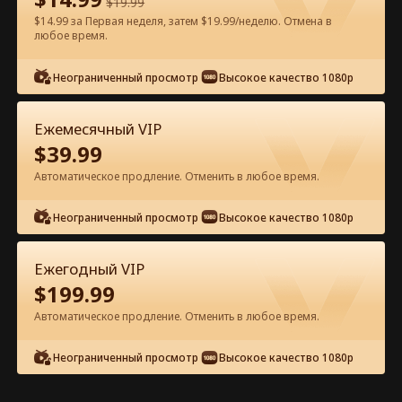
$
19.99
$14.99 за Первая неделя, затем $19.99/неделю. Отмена в
любое время.
Смотреть бесплатно в приложении
Неограниченный просмотр
Высокое качество 1080p
Ежемесячный VIP
$
39.99
Автоматическое продление. Отменить в любое время.
Неограниченный просмотр
Высокое качество 1080p
Эпизод 70 - Любовь стареет как
хорошее вино Полный фильм
Ежегодный VIP
$
199.99
0-49
50-75
Все эпизоды
Автоматическое продление. Отменить в любое время.
70
71
72
73
74
7
Неограниченный просмотр
Высокое качество 1080p