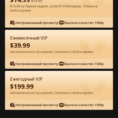
$
19.99
$14.99 за Первая неделя, затем $19.99/неделю. Отмена в
Смотреть бесплатно в приложении
любое время.
Неограниченный просмотр
Высокое качество 1080p
Ежемесячный VIP
$
39.99
Автоматическое продление. Отменить в любое время.
Эпизод 70 - Три брата испортили
Неограниченный просмотр
Высокое качество 1080p
меня Полный фильм
Ежегодный VIP
0-49
50-71
Все эпизоды
$
199.99
Автоматическое продление. Отменить в любое время.
66
67
68
69
70
71
Неограниченный просмотр
Высокое качество 1080p