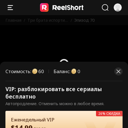
Главная
/
Три брата испортил
/
Эпизод 70
и меня
Стоимость
:
60
Баланс
:
0
VIP: разблокировать все сериалы
Это платные эпизоды.
бесплатно
Разблокируйте, чтобы смотреть.
Автопродление. Отменить можно в любое время.
26% СКИДКА
Еженедельный VIP
60
Разблокировать сейчас
$
14.99