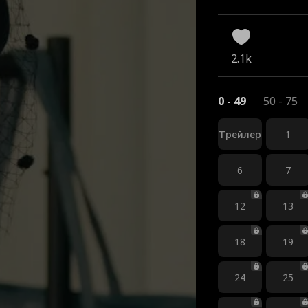
2.1k
0 - 49
50 - 75
Трейлер
1
6
7
12
13
18
19
24
25