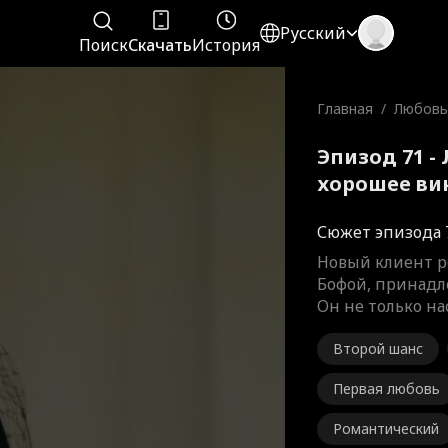
Русский
Поиск
Скачать
История
Главная
/
Любовь 
шее ви
Эпизод 71 -
хорошее ви
Сюжет эпизода 
Новый клиент р
Бофой, принадл
Он не только н
Второй шанс
Первая любовь
Романтический