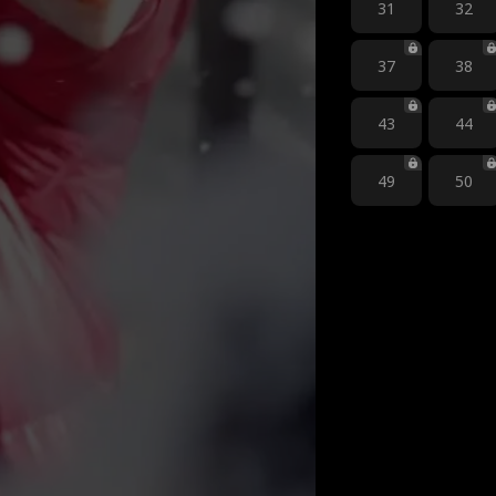
31
32
37
38
43
44
49
50