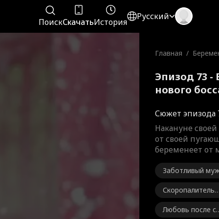
Русский
Поиск
Скачать
История
Главная
/
Береме
го босс
Эпизод 73 -
нового бос
Сюжет эпизода 
Накануне своей 
от своей пугаю
беременеет от 
Заботливый му
Скоропалительн
ый брак
Любовь после с