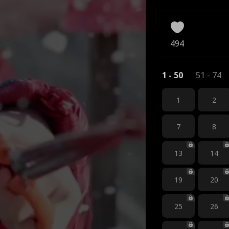
адьбы
494
1 - 50
51 - 74
1
2
7
8
13
14
19
20
25
26