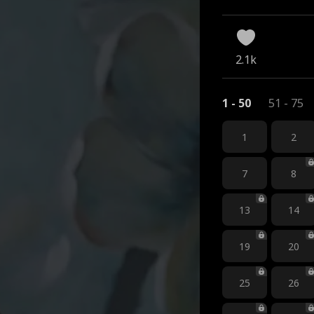
2.1k
1 - 50
51 - 75
1
2
7
8
13
14
19
20
25
26