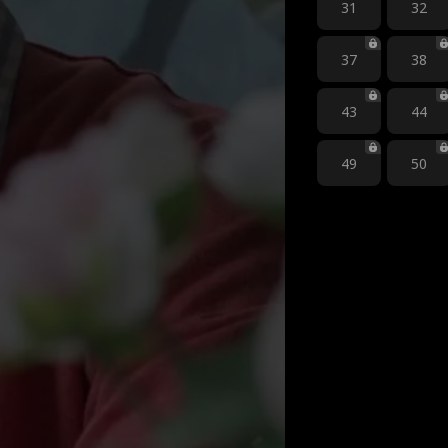
31
32
37
38
43
44
49
50