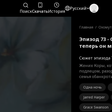
Русский
Поиск
Скачать
История
Главная
/
Охомут
теперь
Эпизод 73 -
теперь он 
Сюжет эпизода 
Жених Коры, ко
подлецом, разор
семья обанкроти
Одна ночь
Jarred Harper
Grace Swanson