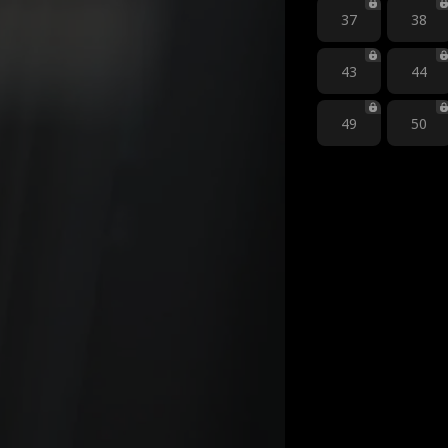
37
38
43
44
49
50