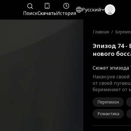
Русский
Поиск
Скачать
История
Главная
/
Береме
го босс
Эпизод 74 -
нового бос
Сюжет эпизода 
Накануне своей 
от своей пугаю
беременеет от 
Перепихон
Романтика