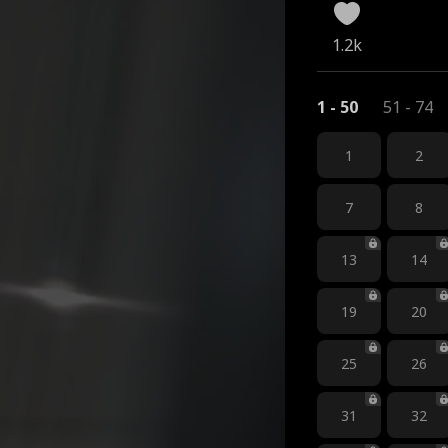
1.2k
1 - 50
51 - 74
1
2
7
8
13
14
19
20
25
26
31
32