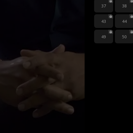
37
38
43
44
49
50