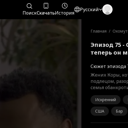
Русский
Поиск
Скачать
История
Главная
/
Охомут
теперь
Эпизод 75 -
теперь он 
Сюжет эпизода 
Жених Коры, ко
подлецом, разор
семья обанкроти
Искренний
США
Бар