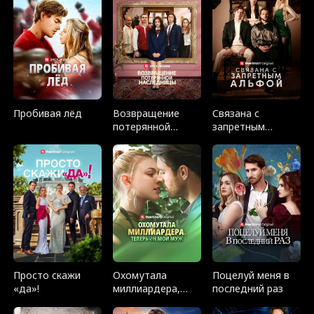
Пробивая лёд
Возвращение
Связана с
потерянной
запретным
наследницы
Альфой
Просто скажи
Охомутала
Поцелуй меня в
«да»!
миллиардера,
последний раз
теперь он мой