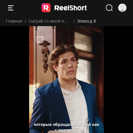
Главная
/
Сыграй со мной ещё
/
Эпизод 8
раз, малыш
которые обращались с ней как
с мусором.