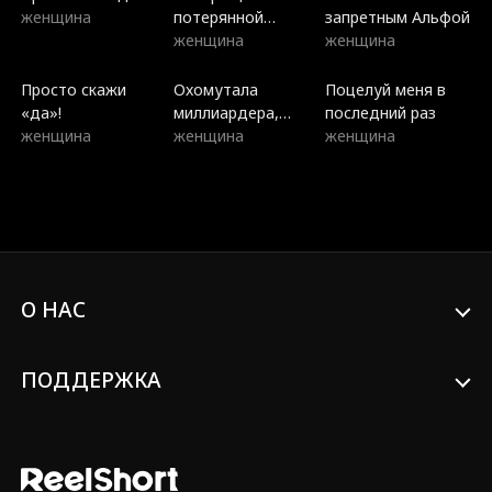
женщина
потерянной
запретным Альфой
наследницы
женщина
женщина
Просто скажи
Охомутала
Поцелуй меня в
«да»!
миллиардера,
последний раз
женщина
теперь он мой
женщина
женщина
муж
О НАС
ПОДДЕРЖКА