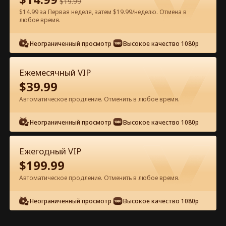
$
19.99
$14.99 за Первая неделя, затем $19.99/неделю. Отмена в
Смотреть бесплатно в приложении
любое время.
Неограниченный просмотр
Высокое качество 1080p
Ежемесячный VIP
$
39.99
Автоматическое продление. Отменить в любое время.
Эпизод 82 - Потерянная прима-
Неограниченный просмотр
Высокое качество 1080p
балерина Полный фильм
Ежегодный VIP
0-49
50-91
Все эпизоды
$
199.99
Автоматическое продление. Отменить в любое время.
82
83
84
85
86
8
Неограниченный просмотр
Высокое качество 1080p