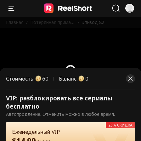
Главная
/
Потерянная прима-б
/
Эпизод 82
алерина
Стоимость
:
60
Баланс
:
0
VIP: разблокировать все сериалы
Это платные эпизоды.
бесплатно
Разблокируйте, чтобы смотреть.
Автопродление. Отменить можно в любое время.
26% СКИДКА
Еженедельный VIP
60
Разблокировать сейчас
$
14.99