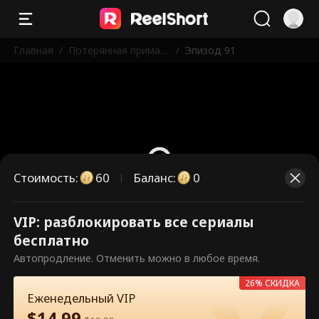
Главная
/
Потерянная прима-б
/
Эпизод 91
алерина
Стоимость
:
60
Баланс
:
0
VIP: разблокировать все сериалы
Это платные эпизоды.
бесплатно
Разблокируйте, чтобы смотреть.
Автопродление. Отменить можно в любое время.
26% СКИДКА
Еженедельный VIP
60
Разблокировать сейчас
$
14.99