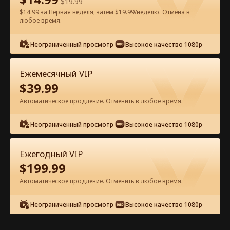
$
19.99
$14.99 за Первая неделя, затем $19.99/неделю. Отмена в
Смотреть бесплатно в приложении
любое время.
Неограниченный просмотр
Высокое качество 1080p
Ежемесячный VIP
$
39.99
Автоматическое продление. Отменить в любое время.
Эпизод 91 - Потерянная прима-
Неограниченный просмотр
Высокое качество 1080p
балерина Полный фильм
Ежегодный VIP
0-49
50-91
Все эпизоды
$
199.99
Автоматическое продление. Отменить в любое время.
86
87
88
89
90
91
Неограниченный просмотр
Высокое качество 1080p