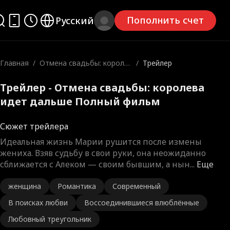
Пополнить счет
Русский
Главная
/
Отмена свадьбы: короле
/
Трейлер
ва идет дальше
Трейлер - Отмена свадьбы: королева
идет дальше Полный фильм
Сюжет трейлера
Идеальная жизнь Марии рушится после измены
жениха. Взяв судьбу в свои руки, она неожиданно
сближается с Алеком — своим бывшим, а нын
...
Еще
женщина
Романтика
Современный
В поисках любви
Воссоединившиеся влюблённые
Любовный треугольник