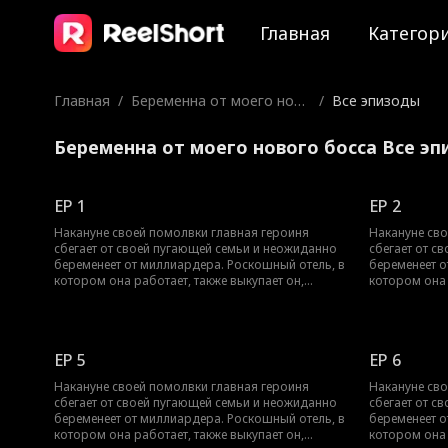
Главная
Категор
Главная
/
Беременна от моего ново
/
Все эпизоды
го босса
Беременна от моего нового босса Все э
EP 1
EP 2
Накануне своей помолвки главная героиня
Накануне сво
сбегает от своей пугающей семьи и неожиданно
сбегает от с
беременеет от миллиардера. Роскошный отель, в
беременеет о
котором она работает, также выкупает он,
котором она 
настойчиво добиваясь её. Хотя она лишь хочет
настойчиво д
усердно трудиться и доказать собственную
усердно труд
ценность, его настойчивость постепенно ломает
ценность, ег
её сопротивление. В итоге она не только
её сопротивле
EP 5
EP 6
добивается успеха в отеле благодаря своим
добивается у
усилиям, но и оказывается окружённой его
усилиям, но 
Накануне своей помолвки главная героиня
Накануне сво
безграничной заботой.
безграничной
сбегает от своей пугающей семьи и неожиданно
сбегает от с
беременеет от миллиардера. Роскошный отель, в
беременеет о
котором она работает, также выкупает он,
котором она 