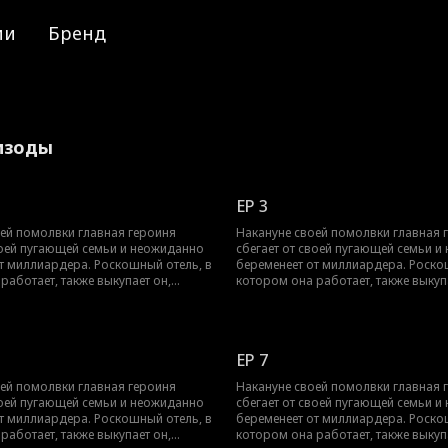
ии
Бренд
пизоды
EP 3
ей помолвки главная героиня
Накануне своей помолвки главная 
воей пугающей семьи и неожиданно
сбегает от своей пугающей семьи 
т миллиардера. Роскошный отель, в
беременеет от миллиардера. Роско
работает, также выкупает он,
котором она работает, также выкуп
обиваясь её. Хотя она лишь хочет
настойчиво добиваясь её. Хотя она
иться и доказать собственную
усердно трудиться и доказать собс
о настойчивость постепенно ломает
ценность, его настойчивость посте
ние. В итоге она не только
её сопротивление. В итоге она не т
EP 7
спеха в отеле благодаря своим
добивается успеха в отеле благода
и оказывается окружённой его
усилиям, но и оказывается окружён
ей помолвки главная героиня
Накануне своей помолвки главная 
 заботой.
безграничной заботой.
воей пугающей семьи и неожиданно
сбегает от своей пугающей семьи 
т миллиардера. Роскошный отель, в
беременеет от миллиардера. Роско
работает, также выкупает он,
котором она работает, также выкуп