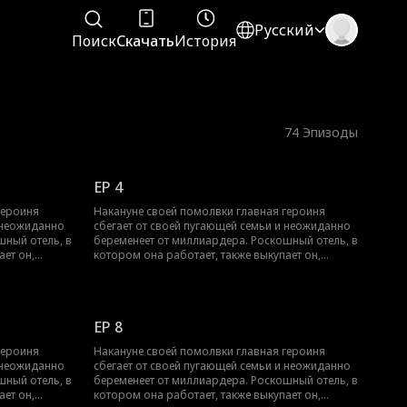
Русский
Поиск
Скачать
История
74
Эпизоды
EP 4
героиня
Накануне своей помолвки главная героиня
и неожиданно
сбегает от своей пугающей семьи и неожиданно
шный отель, в
беременеет от миллиардера. Роскошный отель, в
ает он,
котором она работает, также выкупает он,
 лишь хочет
настойчиво добиваясь её. Хотя она лишь хочет
твенную
усердно трудиться и доказать собственную
пенно ломает
ценность, его настойчивость постепенно ломает
олько
её сопротивление. В итоге она не только
EP 8
ря своим
добивается успеха в отеле благодаря своим
ной его
усилиям, но и оказывается окружённой его
героиня
Накануне своей помолвки главная героиня
безграничной заботой.
и неожиданно
сбегает от своей пугающей семьи и неожиданно
шный отель, в
беременеет от миллиардера. Роскошный отель, в
ает он,
котором она работает, также выкупает он,