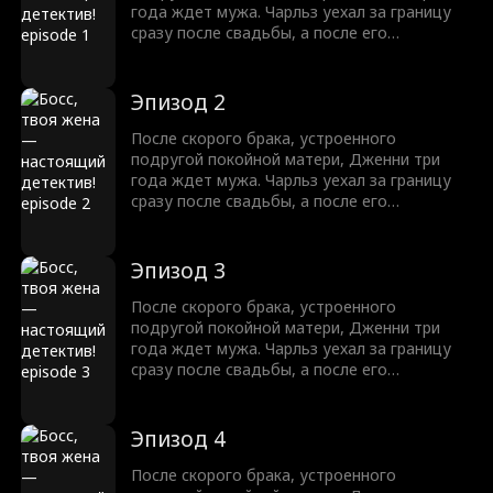
года ждет мужа. Чарльз уехал за границу
сразу после свадьбы, а после его
возвращения ссоры и недопонимания
ведут пару к разводу. Когда Дженни
подставляют, Чарльз встает на ее защиту,
Эпизод 2
но новые козни и тайны мешают им быть
вместе.
После скорого брака, устроенного
подругой покойной матери, Дженни три
года ждет мужа. Чарльз уехал за границу
сразу после свадьбы, а после его
возвращения ссоры и недопонимания
ведут пару к разводу. Когда Дженни
подставляют, Чарльз встает на ее защиту,
Эпизод 3
но новые козни и тайны мешают им быть
вместе.
После скорого брака, устроенного
подругой покойной матери, Дженни три
года ждет мужа. Чарльз уехал за границу
сразу после свадьбы, а после его
возвращения ссоры и недопонимания
ведут пару к разводу. Когда Дженни
подставляют, Чарльз встает на ее защиту,
Эпизод 4
но новые козни и тайны мешают им быть
вместе.
После скорого брака, устроенного