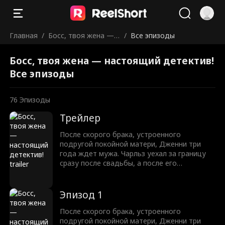
Главная
/
Босс, твоя жена — н
/
Все эпизоды
астоящий детектив!
Босс, твоя жена — настоящий детектив!
Все эпизоды
76
Эпизоды
Трейлер
После скорого брака, устроенного
подругой покойной матери, Дженни три
года ждет мужа. Чарльз уехал за границу
сразу после свадьбы, а после его
возвращения ссоры и недопонимания
ведут пару к разводу. Когда Дженни
подставляют, Чарльз встает на ее защиту,
Эпизод 1
но новые козни и тайны мешают им быть
вместе.
После скорого брака, устроенного
подругой покойной матери, Дженни три