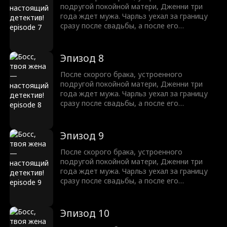
подругой покойной матери, Дженни три
года ждет мужа. Чарльз уехал за границу
сразу после свадьбы, а после его
возвращения ссоры и недопонимания
ведут пару к разводу. Когда Дженни
подставляют, Чарльз встает на ее защиту,
Эпизод 8
но новые козни и тайны мешают им быть
вместе.
После скорого брака, устроенного
подругой покойной матери, Дженни три
года ждет мужа. Чарльз уехал за границу
сразу после свадьбы, а после его
возвращения ссоры и недопонимания
ведут пару к разводу. Когда Дженни
подставляют, Чарльз встает на ее защиту,
Эпизод 9
но новые козни и тайны мешают им быть
вместе.
После скорого брака, устроенного
подругой покойной матери, Дженни три
года ждет мужа. Чарльз уехал за границу
сразу после свадьбы, а после его
возвращения ссоры и недопонимания
ведут пару к разводу. Когда Дженни
подставляют, Чарльз встает на ее защиту,
Эпизод 10
но новые козни и тайны мешают им быть