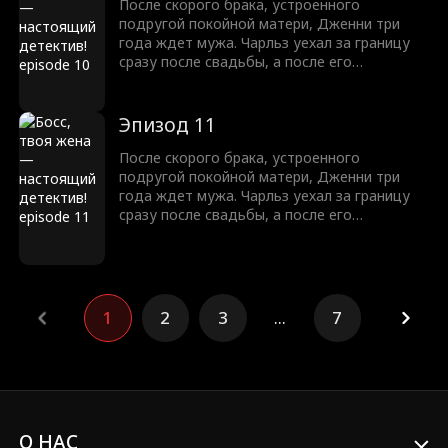
вместе.
После скорого брака, устроенного
подругой покойной матери, Дженни три
года ждет мужа. Чарльз уехал за границу
сразу после свадьбы, а после его
возвращения ссоры и недопонимания
ведут пару к разводу. Когда Дженни
подставляют, Чарльз встает на ее защиту,
Эпизод 11
но новые козни и тайны мешают им быть
вместе.
После скорого брака, устроенного
подругой покойной матери, Дженни три
года ждет мужа. Чарльз уехал за границу
сразу после свадьбы, а после его
возвращения ссоры и недопонимания
ведут пару к разводу. Когда Дженни
подставляют, Чарльз встает на ее защиту,
но новые козни и тайны мешают им быть
вместе.
1
2
3
...
7
О НАС