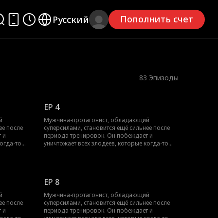
Пополнить счет
Русский
83
Эпизоды
EP 4
й
Мужчина-протагонист, обладающий
ее после
суперсилами, становится ещё сильнее после
 и
периода тренировок. Он побеждает и
когда-то
уничтожает всех злодеев, которые когда-то
его травили. Чтобы спасти мать, он
тей. В
сталкивается с множеством опасностей. В
воего
конечном итоге, объединив силы своего
становится
народа, он подавляет восстание и становится
EP 8
верховным лидером.
й
Мужчина-протагонист, обладающий
ее после
суперсилами, становится ещё сильнее после
 и
периода тренировок. Он побеждает и