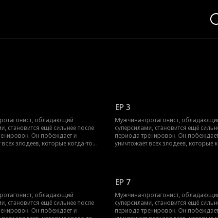
EP 3
ротагонист, обладающий
Мужчина-протагонист, обладающи
и, становится ещё сильнее после
суперсилами, становится ещё сильн
ренировок. Он побеждает и
периода тренировок. Он побеждает
 всех злодеев, которые когда-то
уничтожает всех злодеев, которые 
и. Чтобы спасти мать, он
его травили. Чтобы спасти мать, он
ся с множеством опасностей. В
сталкивается с множеством опаснос
тоге, объединив силы своего
конечном итоге, объединив силы с
 подавляет восстание и становится
народа, он подавляет восстание и 
EP 7
 лидером.
верховным лидером.
ротагонист, обладающий
Мужчина-протагонист, обладающи
и, становится ещё сильнее после
суперсилами, становится ещё сильн
ренировок. Он побеждает и
периода тренировок. Он побеждает