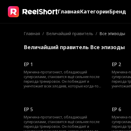
Главная
Категории
Бренд
Главная
/
Величайший правитель
/
Все эпизоды
Величайший правитель Все эпизоды
EP 1
EP 2
Мужчина-протагонист, обладающий
Мужчина-п
суперсилами, становится ещё сильнее после
суперсилам
периода тренировок. Он побеждает и
периода т
уничтожает всех злодеев, которые когда-то
уничтожает
его травили. Чтобы спасти мать, он
его травил
сталкивается с множеством опасностей. В
сталкивает
конечном итоге, объединив силы своего
конечном и
народа, он подавляет восстание и становится
народа, он
EP 5
EP 6
верховным лидером.
верховным
Мужчина-протагонист, обладающий
Мужчина-п
суперсилами, становится ещё сильнее после
суперсилам
периода тренировок. Он побеждает и
периода т