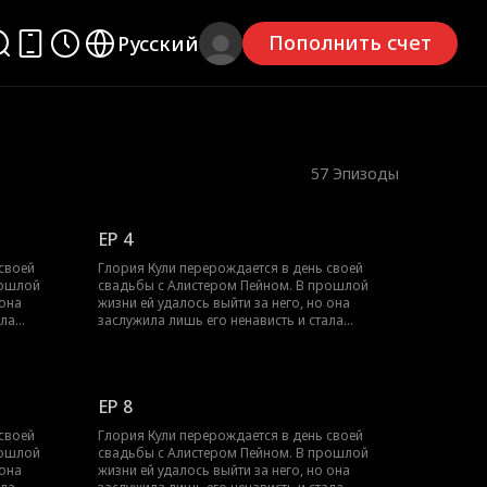
Пополнить счет
Русский
57
Эпизоды
EP 4
своей
Глория Кули перерождается в день своей
рошлой
свадьбы с Алистером Пейном. В прошлой
 она
жизни ей удалось выйти за него, но она
ала
заслужила лишь его ненависть и стала
ны. В этот
свидетельницей падения своей страны. В этот
вина Уолша,
раз она решает выйти замуж за Элвина Уолша,
яется. Тем
короля Сабулона, и тот в неё влюбляется. Тем
осознаёт,
временем Алистер слишком поздно осознаёт,
EP 8
что всегда её любил.
своей
Глория Кули перерождается в день своей
рошлой
свадьбы с Алистером Пейном. В прошлой
 она
жизни ей удалось выйти за него, но она