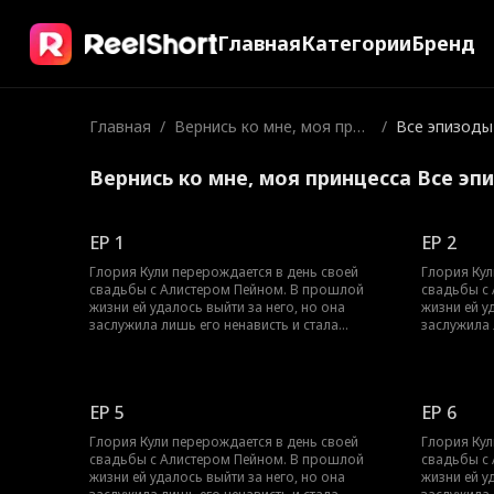
Главная
Категории
Бренд
Главная
/
Вернись ко мне, моя прин
/
Все эпизоды
цесса
Вернись ко мне, моя принцесса Все эп
EP 1
EP 2
Глория Кули перерождается в день своей
Глория Кул
свадьбы с Алистером Пейном. В прошлой
свадьбы с
жизни ей удалось выйти за него, но она
жизни ей у
заслужила лишь его ненависть и стала
заслужила 
свидетельницей падения своей страны. В этот
свидетельн
раз она решает выйти замуж за Элвина Уолша,
раз она ре
короля Сабулона, и тот в неё влюбляется. Тем
короля Саб
временем Алистер слишком поздно осознаёт,
временем 
EP 5
EP 6
что всегда её любил.
что всегда
Глория Кули перерождается в день своей
Глория Кул
свадьбы с Алистером Пейном. В прошлой
свадьбы с
жизни ей удалось выйти за него, но она
жизни ей у