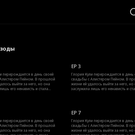
изоды
EP 3
и перерождается в день своей
Глория Кули перерождается в день 
 Алистером Пейном. В прошлой
свадьбы с Алистером Пейном. В п
далось выйти за него, но она
жизни ей удалось выйти за него, но
лишь его ненависть и стала
заслужила лишь его ненависть и ст
ицей падения своей страны. В этот
свидетельницей падения своей стра
шает выйти замуж за Элвина Уолша,
раз она решает выйти замуж за Эл
улона, и тот в неё влюбляется. Тем
короля Сабулона, и тот в неё влюбл
Алистер слишком поздно осознаёт,
временем Алистер слишком поздно 
EP 7
 её любил.
что всегда её любил.
и перерождается в день своей
Глория Кули перерождается в день 
 Алистером Пейном. В прошлой
свадьбы с Алистером Пейном. В п
далось выйти за него, но она
жизни ей удалось выйти за него, но