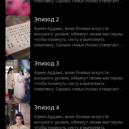
помолвку. Однако семья Нолан отвергает
его как неудачника в культивации, выдав за
него свою больную дочь Россу вместо
любимой дочери Хлои. Пока семья Нолан
Эпизод 2
унижает его и пытается разорвать
помолвку, они не подозревают, что этот
Куинн Аддамс, воин боевых искусств
"слабый" неудачник на самом деле мастер
восьмого уровня, обманут своим мастером,
меча, скрывающий свою истинную силу.
чтобы покинуть секту и выполнить
помолвку. Однако семья Нолан отвергает
его как неудачника в культивации, выдав за
него свою больную дочь Россу вместо
любимой дочери Хлои. Пока семья Нолан
Эпизод 3
унижает его и пытается разорвать
помолвку, они не подозревают, что этот
Куинн Аддамс, воин боевых искусств
"слабый" неудачник на самом деле мастер
восьмого уровня, обманут своим мастером,
меча, скрывающий свою истинную силу.
чтобы покинуть секту и выполнить
помолвку. Однако семья Нолан отвергает
его как неудачника в культивации, выдав за
него свою больную дочь Россу вместо
любимой дочери Хлои. Пока семья Нолан
Эпизод 4
унижает его и пытается разорвать
помолвку, они не подозревают, что этот
Куинн Аддамс, воин боевых искусств
"слабый" неудачник на самом деле мастер
восьмого уровня, обманут своим мастером,
меча, скрывающий свою истинную силу.
чтобы покинуть секту и выполнить