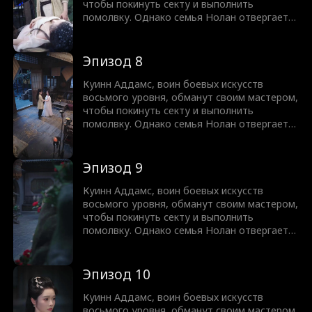
меча, скрывающий свою истинную силу.
чтобы покинуть секту и выполнить
помолвку. Однако семья Нолан отвергает
его как неудачника в культивации, выдав за
него свою больную дочь Россу вместо
любимой дочери Хлои. Пока семья Нолан
Эпизод 8
унижает его и пытается разорвать
помолвку, они не подозревают, что этот
Куинн Аддамс, воин боевых искусств
"слабый" неудачник на самом деле мастер
восьмого уровня, обманут своим мастером,
меча, скрывающий свою истинную силу.
чтобы покинуть секту и выполнить
помолвку. Однако семья Нолан отвергает
его как неудачника в культивации, выдав за
него свою больную дочь Россу вместо
любимой дочери Хлои. Пока семья Нолан
Эпизод 9
унижает его и пытается разорвать
помолвку, они не подозревают, что этот
Куинн Аддамс, воин боевых искусств
"слабый" неудачник на самом деле мастер
восьмого уровня, обманут своим мастером,
меча, скрывающий свою истинную силу.
чтобы покинуть секту и выполнить
помолвку. Однако семья Нолан отвергает
его как неудачника в культивации, выдав за
него свою больную дочь Россу вместо
любимой дочери Хлои. Пока семья Нолан
Эпизод 10
унижает его и пытается разорвать
помолвку, они не подозревают, что этот
Куинн Аддамс, воин боевых искусств
"слабый" неудачник на самом деле мастер
восьмого уровня, обманут своим мастером,