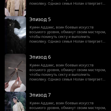
помолвку. Однако семья Нолан отвергает
его как неудачника в культивации, выдав за
него свою больную дочь Россу вместо
любимой дочери Хлои. Пока семья Нолан
Эпизод 5
унижает его и пытается разорвать
помолвку, они не подозревают, что этот
Куинн Аддамс, воин боевых искусств
"слабый" неудачник на самом деле мастер
восьмого уровня, обманут своим мастером,
меча, скрывающий свою истинную силу.
чтобы покинуть секту и выполнить
помолвку. Однако семья Нолан отвергает
его как неудачника в культивации, выдав за
него свою больную дочь Россу вместо
любимой дочери Хлои. Пока семья Нолан
Эпизод 6
унижает его и пытается разорвать
помолвку, они не подозревают, что этот
Куинн Аддамс, воин боевых искусств
"слабый" неудачник на самом деле мастер
восьмого уровня, обманут своим мастером,
меча, скрывающий свою истинную силу.
чтобы покинуть секту и выполнить
помолвку. Однако семья Нолан отвергает
его как неудачника в культивации, выдав за
него свою больную дочь Россу вместо
любимой дочери Хлои. Пока семья Нолан
Эпизод 7
унижает его и пытается разорвать
помолвку, они не подозревают, что этот
Куинн Аддамс, воин боевых искусств
"слабый" неудачник на самом деле мастер
восьмого уровня, обманут своим мастером,