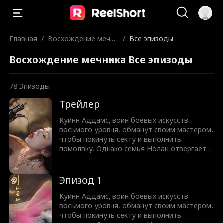
Главная
/
Восхождение мечни
/
Все эпизоды
ка
Восхождение мечника Все эпизоды
78
Эпизоды
Трейлер
Куинн Аддамс, воин боевых искусств
восьмого уровня, обманут своим мастером,
чтобы покинуть секту и выполнить
помолвку. Однако семья Нолан отвергает
его как неудачника в культивации, выдав за
него свою больную дочь Россу вместо
любимой дочери Хлои. Пока семья Нолан
Эпизод 1
унижает его и пытается разорвать
помолвку, они не подозревают, что этот
Куинн Аддамс, воин боевых искусств
"слабый" неудачник на самом деле мастер
восьмого уровня, обманут своим мастером,
меча, скрывающий свою истинную силу.
чтобы покинуть секту и выполнить