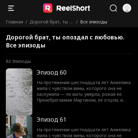
Главная
/
Дорогой брат, ты о
/
Все эпизоды
поздал с любовью.
Дорогой брат, ты опоздал с любовью.
Все эпизоды
83
Эпизоды
Эпизод 60
На протяжении шестнадцати лет Анжелика
жила с чувством вины, которого она не
заслужила — ее мать умерла, рожая ее.
Пренебрегаемая Мартином, ее отцом, и
презираемая Кристофером, ее братом , она
цепляется за любое проявление тепла с его
стороны. Но когда к ним в дом переезжает
Эпизод 61
их кузина Мэдисон, даже Кристофер
оборачивается против Анжелики, мечтая,
На протяжении шестнадцати лет Анжелика
чтобы умерла она, а не их мама. И в
жила с чувством вины, которого она не