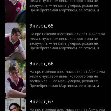
чтобы умерла она, а не их мама. И в
жила с чувством вины, которого она не
некотором смысле его желание сбывается,
заслужила — ее мать умерла, рожая ее.
когда у Анжелики диагностируют рак. Но
Пренебрегаемая Мартином, ее отцом, и
после ее смерти мир Кристофера начинает
презираемая Кристофером, ее братом , она
рушиться.
цепляется за любое проявление тепла с его
стороны. Но когда к ним в дом переезжает
Эпизод 65
их кузина Мэдисон, даже Кристофер
оборачивается против Анжелики, мечтая,
На протяжении шестнадцати лет Анжелика
чтобы умерла она, а не их мама. И в
жила с чувством вины, которого она не
некотором смысле его желание сбывается,
заслужила — ее мать умерла, рожая ее.
когда у Анжелики диагностируют рак. Но
Пренебрегаемая Мартином, ее отцом, и
после ее смерти мир Кристофера начинает
презираемая Кристофером, ее братом , она
рушиться.
цепляется за любое проявление тепла с его
стороны. Но когда к ним в дом переезжает
Эпизод 66
их кузина Мэдисон, даже Кристофер
оборачивается против Анжелики, мечтая,
На протяжении шестнадцати лет Анжелика
чтобы умерла она, а не их мама. И в
жила с чувством вины, которого она не
некотором смысле его желание сбывается,
заслужила — ее мать умерла, рожая ее.
когда у Анжелики диагностируют рак. Но
Пренебрегаемая Мартином, ее отцом, и
после ее смерти мир Кристофера начинает
презираемая Кристофером, ее братом , она
рушиться.
цепляется за любое проявление тепла с его
стороны. Но когда к ним в дом переезжает
Эпизод 67
их кузина Мэдисон, даже Кристофер
оборачивается против Анжелики, мечтая,
На протяжении шестнадцати лет Анжелика