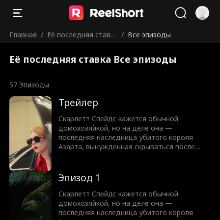
Главная
/
Её последняя ставк
/
Все эпизоды
а
Её последняя ставка Все эпизоды
57
Эпизоды
Трейлер
Скарлетт Спейдс кажется обычной
домохозяйкой, но на деле она —
последняя наследница убитого короля
Азарта, вынужденная скрываться после
гибели семьи. Когда ее мужа подставляет
нечестное казино и доводит до отчаяния,
Скарлетт возвращается в криминальный
Эпизод 1
мир, который клялась покинуть навсегда.
Притворяясь наивной счастливицей, она
Скарлетт Спейдс кажется обычной
усыпляет бдительность шулеров и
домохозяйкой, но на деле она —
сокрушает их невероятными выигрышами.
последняя наследница убитого короля