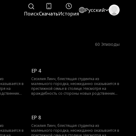
Русский
Поиск
Скачать
История
60
Эпизоды
EP 4
из
Сесилия Линч, блестящая студентка из
казывается в
маленького городка, неожиданно оказывается в
тря на
престижной семье в столице. Несмотря на
одственников
враждебность со стороны новых родственников
Сесилия не
и интриги самозваной наследницы, Сесилия не
учёбе,
сдаётся. Она сосредотачивается на учёбе,
для
используя все доступные ресурсы для
ое
академического успеха. Её неустанное
EP 8
сто в ведущем
стремление в итоге приносит ей место в ведущем
чательное
университете, обеспечивая ей замечательное
из
Сесилия Линч, блестящая студентка из
нными
будущее, определяемое её собственными
казывается в
маленького городка, неожиданно оказывается в
достижениями.
тря на
престижной семье в столице. Несмотря на