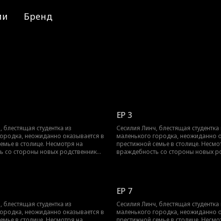
ии
Бренд
EP 3
, блестящая студентка из
Сесилия Линч, блестящая студентка 
ородка, неожиданно оказывается в
маленького городка, неожиданно о
емье в столице. Несмотря на
престижной семье в столице. Несмо
ь со стороны новых родственников
враждебность со стороны новых р
мозваной наследницы, Сесилия не
и интриги самозваной наследницы, 
 сосредотачивается на учёбе,
сдаётся. Она сосредотачивается на 
е доступные ресурсы для
используя все доступные ресурсы 
го успеха. Её неустанное
академического успеха. Её неустанн
EP 7
 итоге приносит ей место в ведущем
стремление в итоге приносит ей ме
, обеспечивая ей замечательное
университете, обеспечивая ей заме
, блестящая студентка из
Сесилия Линч, блестящая студентка 
ределяемое её собственными
будущее, определяемое её собстве
ородка, неожиданно оказывается в
маленького городка, неожиданно о
и.
достижениями.
емье в столице. Несмотря на
престижной семье в столице. Несмо