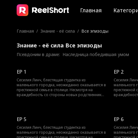
Главная
Категор
Главная
/
Знание - её сила
/
Все эпизоды
Знание - её сила Все эпизоды
Псевдоним в драме:  
Наследница победившая умом
EP 1
EP 2
Сесилия Линч, блестящая студентка из
Сесилия Линч
маленького городка, неожиданно оказывается в
маленького г
престижной семье в столице. Несмотря на
престижной с
враждебность со стороны новых родственников
враждебност
и интриги самозваной наследницы, Сесилия не
и интриги са
сдаётся. Она сосредотачивается на учёбе,
сдаётся. Она
используя все доступные ресурсы для
используя вс
академического успеха. Её неустанное
академическо
EP 5
EP 6
стремление в итоге приносит ей место в ведущем
стремление в
университете, обеспечивая ей замечательное
университете
Сесилия Линч, блестящая студентка из
Сесилия Линч
будущее, определяемое её собственными
будущее, оп
маленького городка, неожиданно оказывается в
маленького г
достижениями.
достижениям
престижной семье в столице. Несмотря на
престижной с