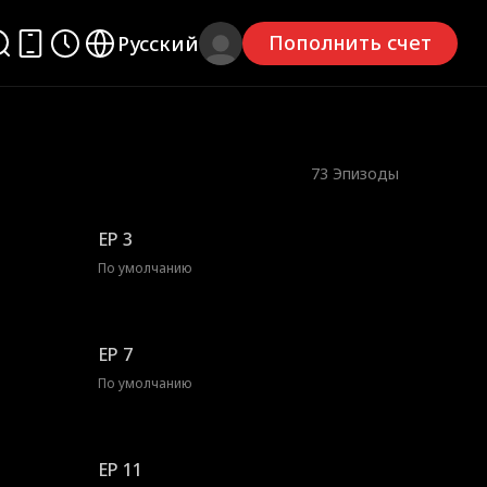
Пополнить счет
Русский
73
Эпизоды
EP 3
По умолчанию
EP 7
По умолчанию
EP 11