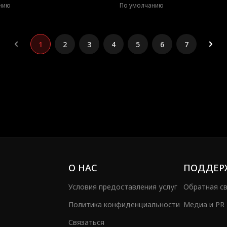
нию
По умолчанию
1
2
3
4
5
6
7
О НАС
ПОДДЕР
Условия предоставления услуг
Обратная с
Политика конфиденциальности
Медиа и PR
Связаться