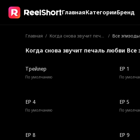
Главная
Категории
Бренд
Главная
/
Когда снова звучит печал
/
Все эпизоды
ь любви
Когда снова звучит печаль любви Все
Трейлер
EP 1
По умолчанию
По умолча
EP 4
EP 5
По умолчанию
По умолча
EP 8
EP 9