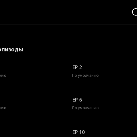
 эпизоды
EP 2
нию
По умолчанию
EP 6
нию
По умолчанию
EP 10