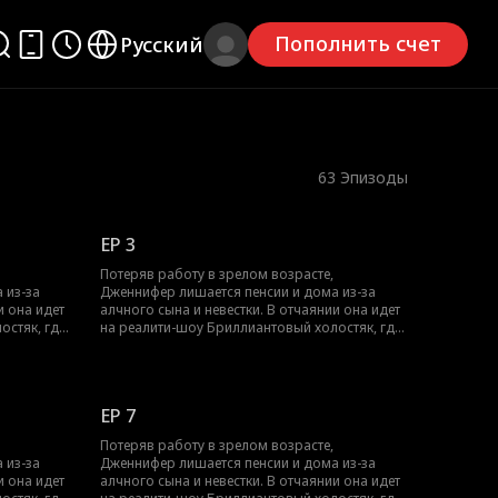
Пополнить счет
Русский
63
Эпизоды
EP 3
Потеряв работу в зрелом возрасте,
 из-за
Дженнифер лишается пенсии и дома из-за
и она идет
алчного сына и невестки. В отчаянии она идет
остяк, где
на реалити-шоу Бриллиантовый холостяк, где
Маршаллом.
знакомится с загадочным Полом Маршаллом.
л —
Дженнифер не подозревает, что Пол —
ывающий
влиятельный глава компании, скрывающий
ротой и
свою личность. Покоренный ее добротой и
EP 7
ложение, и
независимостью, он делает ей предложение, и
 в брак.
их роман стремительно перерастает в брак.
Потеряв работу в зрелом возрасте,
ь, Пол и
Зная, как Дженнифер ненавидит ложь, Пол и
 из-за
Дженнифер лишается пенсии и дома из-за
огатство в
его падчерица Эмма держат свое богатство в
и она идет
алчного сына и невестки. В отчаянии она идет
ют
тайне. Вместе они яростно оберегают