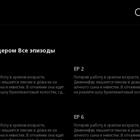
дером Все эпизоды
EP 2
боту в зрелом возрасте,
Потеряв работу в зрелом возрасте,
лишается пенсии и дома из-за
Дженнифер лишается пенсии и дома
на и невестки. В отчаянии она идет
алчного сына и невестки. В отчаяни
-шоу Бриллиантовый холостяк, где
на реалити-шоу Бриллиантовый хол
я с загадочным Полом Маршаллом.
знакомится с загадочным Полом 
 не подозревает, что Пол —
Дженнифер не подозревает, что По
ый глава компании, скрывающий
влиятельный глава компании, скр
сть. Покоренный ее добротой и
свою личность. Покоренный ее доб
EP 6
стью, он делает ей предложение, и
независимостью, он делает ей пред
тремительно перерастает в брак.
их роман стремительно перерастает
боту в зрелом возрасте,
Потеряв работу в зрелом возрасте,
Дженнифер ненавидит ложь, Пол и
Зная, как Дженнифер ненавидит лож
лишается пенсии и дома из-за
Дженнифер лишается пенсии и дома
ица Эмма держат свое богатство в
его падчерица Эмма держат свое б
на и невестки. В отчаянии она идет
алчного сына и невестки. В отчаяни
сте они яростно оберегают
тайне. Вместе они яростно оберега