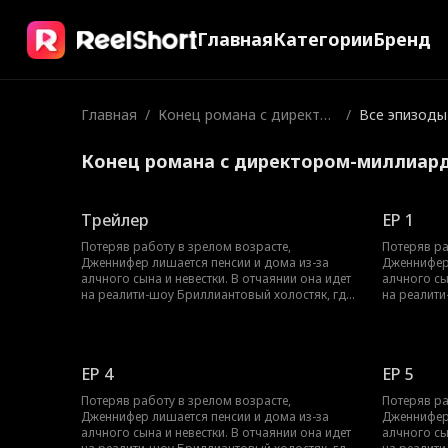
Главная
Категории
Бренд
Главная
/
Конец романа с директор
/
Все эпизоды
ом-миллиардером
Конец романа с директором-миллиар
Трейлер
EP 1
Потеряв работу в зрелом возрасте,
Потеряв ра
Дженнифер лишается пенсии и дома из-за
Дженнифер 
алчного сына и невестки. В отчаянии она идет
алчного сы
на реалити-шоу Бриллиантовый холостяк, где
на реалити
знакомится с загадочным Полом Маршаллом.
знакомитс
Дженнифер не подозревает, что Пол —
Дженнифер
влиятельный глава компании, скрывающий
влиятельн
свою личность. Покоренный ее добротой и
свою лично
EP 4
EP 5
независимостью, он делает ей предложение, и
независимо
их роман стремительно перерастает в брак.
их роман с
Потеряв работу в зрелом возрасте,
Потеряв ра
Зная, как Дженнифер ненавидит ложь, Пол и
Зная, как 
Дженнифер лишается пенсии и дома из-за
Дженнифер 
его падчерица Эмма держат свое богатство в
его падчер
алчного сына и невестки. В отчаянии она идет
алчного сы
тайне. Вместе они яростно оберегают
тайне. Вме