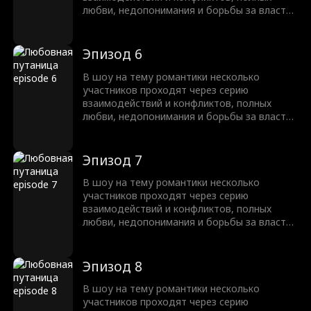
любви, недопонимания и борьбы за власть.
В итоге одна пара становится невероятно
популярной, и настоящая любовь
побеждает, когда они счастливо
Эпизод 6
оказываются вместе.
В шоу на тему романтики несколько
участников проходят через серию
взаимодействий и конфликтов, полных
любви, недопонимания и борьбы за власть.
В итоге одна пара становится невероятно
популярной, и настоящая любовь
побеждает, когда они счастливо
Эпизод 7
оказываются вместе.
В шоу на тему романтики несколько
участников проходят через серию
взаимодействий и конфликтов, полных
любви, недопонимания и борьбы за власть.
В итоге одна пара становится невероятно
популярной, и настоящая любовь
побеждает, когда они счастливо
Эпизод 8
оказываются вместе.
В шоу на тему романтики несколько
участников проходят через серию