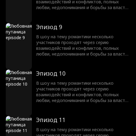
взаимодействий и конфликтов, полных
любви, недопонимания и борьбы за власть.
В итоге одна пара становится невероятно
популярной, и настоящая любовь
побеждает, когда они счастливо
Эпизод 9
оказываются вместе.
В шоу на тему романтики несколько
участников проходят через серию
взаимодействий и конфликтов, полных
любви, недопонимания и борьбы за власть.
В итоге одна пара становится невероятно
популярной, и настоящая любовь
побеждает, когда они счастливо
Эпизод 10
оказываются вместе.
В шоу на тему романтики несколько
участников проходят через серию
взаимодействий и конфликтов, полных
любви, недопонимания и борьбы за власть.
В итоге одна пара становится невероятно
популярной, и настоящая любовь
побеждает, когда они счастливо
Эпизод 11
оказываются вместе.
В шоу на тему романтики несколько
участников проходят через серию