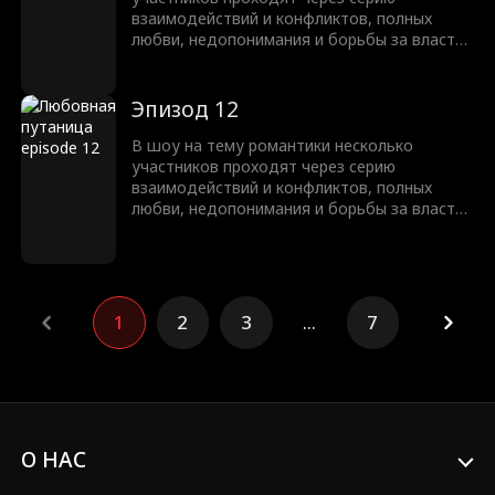
взаимодействий и конфликтов, полных
любви, недопонимания и борьбы за власть.
В итоге одна пара становится невероятно
популярной, и настоящая любовь
побеждает, когда они счастливо
Эпизод 12
оказываются вместе.
В шоу на тему романтики несколько
участников проходят через серию
взаимодействий и конфликтов, полных
любви, недопонимания и борьбы за власть.
В итоге одна пара становится невероятно
популярной, и настоящая любовь
побеждает, когда они счастливо
оказываются вместе.
1
2
3
...
7
О НАС