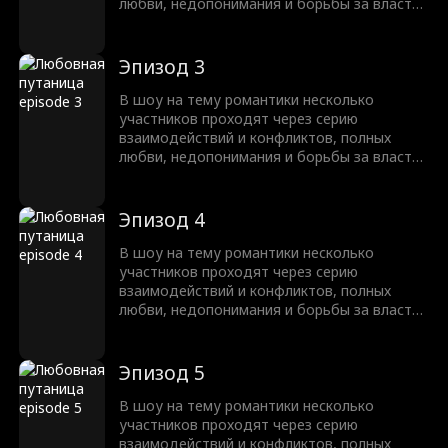
любви, недопонимания и борьбы за власть.
В итоге одна пара становится невероятно
популярной, и настоящая любовь
побеждает, когда они счастливо
Эпизод 3
оказываются вместе.
В шоу на тему романтики несколько
участников проходят через серию
взаимодействий и конфликтов, полных
любви, недопонимания и борьбы за власть.
В итоге одна пара становится невероятно
популярной, и настоящая любовь
побеждает, когда они счастливо
Эпизод 4
оказываются вместе.
В шоу на тему романтики несколько
участников проходят через серию
взаимодействий и конфликтов, полных
любви, недопонимания и борьбы за власть.
В итоге одна пара становится невероятно
популярной, и настоящая любовь
побеждает, когда они счастливо
Эпизод 5
оказываются вместе.
В шоу на тему романтики несколько
участников проходят через серию
взаимодействий и конфликтов, полных