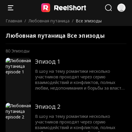
Главная
/
Любовная путаница
/
Все эпизоды
Любовная путаница Все эпизоды
80
Эпизоды
Эпизод 1
В шоу на тему романтики несколько
участников проходят через серию
взаимодействий и конфликтов, полных
любви, недопонимания и борьбы за власть.
В итоге одна пара становится невероятно
популярной, и настоящая любовь
побеждает, когда они счастливо
Эпизод 2
оказываются вместе.
В шоу на тему романтики несколько
участников проходят через серию
взаимодействий и конфликтов, полных