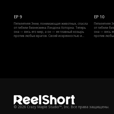
уникальным даром Энни не только избегает
уникальным д
опасностей, но и растапливает ледяное сердце
опасностей, 
Лэндона в этой волшебной истории о взаимном
Лэндона в э
исцелении.
исцелении.
EP 9
EP 10
Пятилетняя Энни, понимающая животных, спасла
Пятилетняя 
от гибели бизнесмена Лэндона Хоторна. Теперь
от гибели би
она — весь его мир, а он — ее главный козырь
она — весь е
против любых врагов. Своей искренностью и
против любых
уникальным даром Энни не только избегает
уникальным д
опасностей, но и растапливает ледяное сердце
опасностей, 
Лэндона в этой волшебной истории о взаимном
Лэндона в э
исцелении.
исцелении.
© 2026 Crazy Maple Studio™, Inc. Все права защищены.