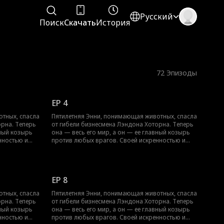
Русский
Поиск
Скачать
История
72
Эпизоды
EP 4
тных, спасла
Пятилетняя Энни, понимающая животных, спасла
орна. Теперь
от гибели бизнесмена Лэндона Хоторна. Теперь
вный козырь
она — весь его мир, а он — ее главный козырь
нностью и
против любых врагов. Своей искренностью и
избегает
уникальным даром Энни не только избегает
яное сердце
опасностей, но и растапливает ледяное сердце
и о взаимном
Лэндона в этой волшебной истории о взаимном
исцелении.
EP 8
тных, спасла
Пятилетняя Энни, понимающая животных, спасла
орна. Теперь
от гибели бизнесмена Лэндона Хоторна. Теперь
вный козырь
она — весь его мир, а он — ее главный козырь
нностью и
против любых врагов. Своей искренностью и