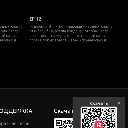
избегает
уникальным даром Энни не только избегает
яное сердце
опасностей, но и растапливает ледяное сердце
и о взаимном
Лэндона в этой волшебной истории о взаимном
исцелении.
EP 12
тных, спасла
Пятилетняя Энни, понимающая животных, спасла
орна. Теперь
от гибели бизнесмена Лэндона Хоторна. Теперь
вный козырь
она — весь его мир, а он — ее главный козырь
нностью и
против любых врагов. Своей искренностью и
избегает
уникальным даром Энни не только избегает
яное сердце
опасностей, но и растапливает ледяное сердце
и о взаимном
Лэндона в этой волшебной истории о взаимном
исцелении.
Скачать
ОДДЕРЖКА
Скачать
ратная связь