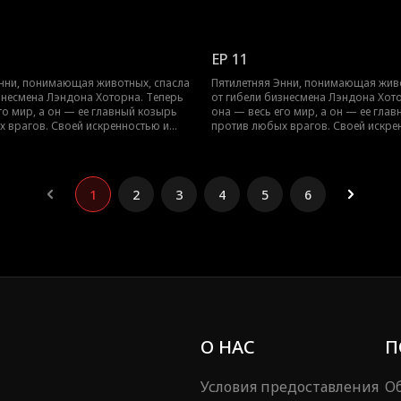
аром Энни не только избегает
уникальным даром Энни не только 
но и растапливает ледяное сердце
опасностей, но и растапливает лед
той волшебной истории о взаимном
Лэндона в этой волшебной истори
исцелении.
EP 11
Энни, понимающая животных, спасла
Пятилетняя Энни, понимающая живо
знесмена Лэндона Хоторна. Теперь
от гибели бизнесмена Лэндона Хот
го мир, а он — ее главный козырь
она — весь его мир, а он — ее гла
 врагов. Своей искренностью и
против любых врагов. Своей искре
аром Энни не только избегает
уникальным даром Энни не только 
но и растапливает ледяное сердце
опасностей, но и растапливает лед
той волшебной истории о взаимном
Лэндона в этой волшебной истори
исцелении.
1
2
3
4
5
6
О НАС
П
Условия предоставления
Об