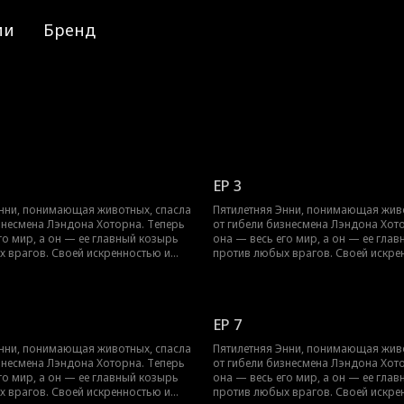
ии
Бренд
EP 3
Энни, понимающая животных, спасла
Пятилетняя Энни, понимающая живо
знесмена Лэндона Хоторна. Теперь
от гибели бизнесмена Лэндона Хот
го мир, а он — ее главный козырь
она — весь его мир, а он — ее гла
 врагов. Своей искренностью и
против любых врагов. Своей искре
аром Энни не только избегает
уникальным даром Энни не только 
но и растапливает ледяное сердце
опасностей, но и растапливает лед
той волшебной истории о взаимном
Лэндона в этой волшебной истори
исцелении.
EP 7
Энни, понимающая животных, спасла
Пятилетняя Энни, понимающая живо
знесмена Лэндона Хоторна. Теперь
от гибели бизнесмена Лэндона Хот
го мир, а он — ее главный козырь
она — весь его мир, а он — ее гла
 врагов. Своей искренностью и
против любых врагов. Своей искре