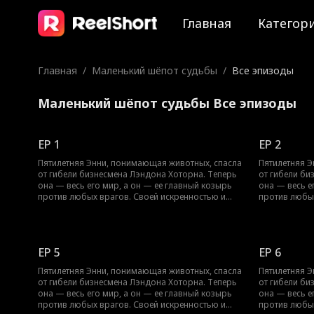
Главная
Категор
Главная
/
Маленький шёпот судьбы
/
Все эпизоды
Маленький шёпот судьбы Все эпизоды
EP 1
EP 2
Пятилетняя Энни, понимающая животных, спасла
Пятилетняя 
от гибели бизнесмена Лэндона Хоторна. Теперь
от гибели би
она — весь его мир, а он — ее главный козырь
она — весь е
против любых врагов. Своей искренностью и
против любых
уникальным даром Энни не только избегает
уникальным д
опасностей, но и растапливает ледяное сердце
опасностей, 
Лэндона в этой волшебной истории о взаимном
Лэндона в э
исцелении.
исцелении.
EP 5
EP 6
Пятилетняя Энни, понимающая животных, спасла
Пятилетняя 
от гибели бизнесмена Лэндона Хоторна. Теперь
от гибели би
она — весь его мир, а он — ее главный козырь
она — весь е
против любых врагов. Своей искренностью и
против любых