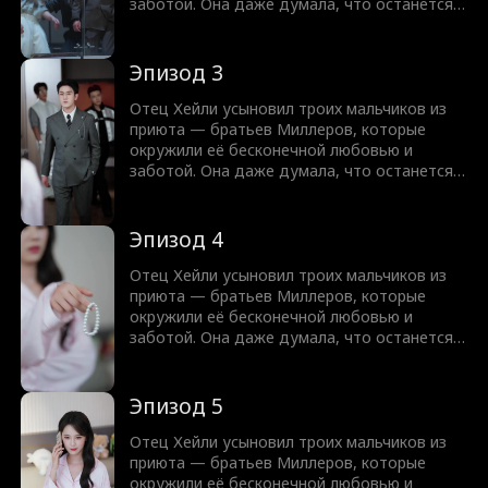
заботой. Она даже думала, что останется с
одним из них. Но всё изменилось, когда
пришла дочь горничной, Блэр. Они лишили
Хейли семейного состояния и жизни.
Эпизод 3
Теперь, возродившись, Хейли решает
наказать братьев Миллеров и
Отец Хейли усыновил троих мальчиков из
объединяется с тем, кого они боятся. На
приюта — братьев Миллеров, которые
этот раз мир братьев Миллеров рухнет.
окружили её бесконечной любовью и
заботой. Она даже думала, что останется с
одним из них. Но всё изменилось, когда
пришла дочь горничной, Блэр. Они лишили
Хейли семейного состояния и жизни.
Эпизод 4
Теперь, возродившись, Хейли решает
наказать братьев Миллеров и
Отец Хейли усыновил троих мальчиков из
объединяется с тем, кого они боятся. На
приюта — братьев Миллеров, которые
этот раз мир братьев Миллеров рухнет.
окружили её бесконечной любовью и
заботой. Она даже думала, что останется с
одним из них. Но всё изменилось, когда
пришла дочь горничной, Блэр. Они лишили
Хейли семейного состояния и жизни.
Эпизод 5
Теперь, возродившись, Хейли решает
наказать братьев Миллеров и
Отец Хейли усыновил троих мальчиков из
объединяется с тем, кого они боятся. На
приюта — братьев Миллеров, которые
этот раз мир братьев Миллеров рухнет.
окружили её бесконечной любовью и