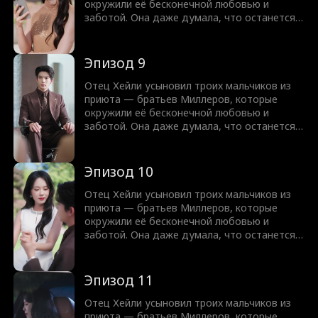
этот раз мир братьев Миллеров рухнет.
окружили её бесконечной любовью и
заботой. Она даже думала, что останется с
одним из них. Но всё изменилось, когда
пришла дочь горничной, Блэр. Они лишили
Хейли семейного состояния и жизни.
Эпизод 9
Теперь, возродившись, Хейли решает
наказать братьев Миллеров и
Отец Хейли усыновил троих мальчиков из
объединяется с тем, кого они боятся. На
приюта — братьев Миллеров, которые
этот раз мир братьев Миллеров рухнет.
окружили её бесконечной любовью и
заботой. Она даже думала, что останется с
одним из них. Но всё изменилось, когда
пришла дочь горничной, Блэр. Они лишили
Хейли семейного состояния и жизни.
Эпизод 10
Теперь, возродившись, Хейли решает
наказать братьев Миллеров и
Отец Хейли усыновил троих мальчиков из
объединяется с тем, кого они боятся. На
приюта — братьев Миллеров, которые
этот раз мир братьев Миллеров рухнет.
окружили её бесконечной любовью и
заботой. Она даже думала, что останется с
одним из них. Но всё изменилось, когда
пришла дочь горничной, Блэр. Они лишили
Хейли семейного состояния и жизни.
Эпизод 11
Теперь, возродившись, Хейли решает
наказать братьев Миллеров и
Отец Хейли усыновил троих мальчиков из
объединяется с тем, кого они боятся. На
приюта — братьев Миллеров, которые