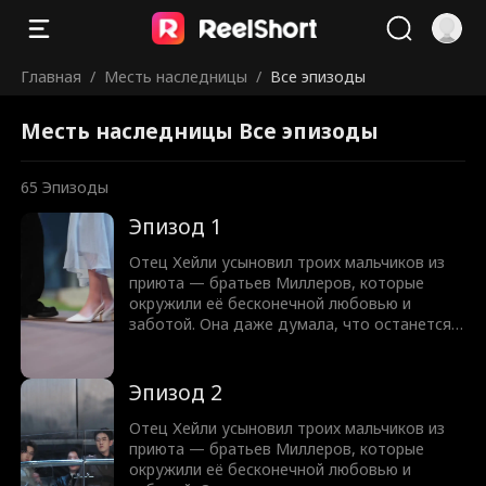
Главная
/
Месть наследницы
/
Все эпизоды
Месть наследницы Все эпизоды
65
Эпизоды
Эпизод 1
Отец Хейли усыновил троих мальчиков из
приюта — братьев Миллеров, которые
окружили её бесконечной любовью и
заботой. Она даже думала, что останется с
одним из них. Но всё изменилось, когда
пришла дочь горничной, Блэр. Они лишили
Хейли семейного состояния и жизни.
Эпизод 2
Теперь, возродившись, Хейли решает
наказать братьев Миллеров и
Отец Хейли усыновил троих мальчиков из
объединяется с тем, кого они боятся. На
приюта — братьев Миллеров, которые
этот раз мир братьев Миллеров рухнет.
окружили её бесконечной любовью и