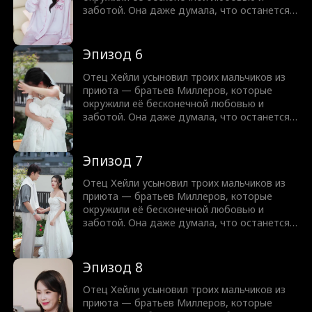
заботой. Она даже думала, что останется с
одним из них. Но всё изменилось, когда
пришла дочь горничной, Блэр. Они лишили
Хейли семейного состояния и жизни.
Эпизод 6
Теперь, возродившись, Хейли решает
наказать братьев Миллеров и
Отец Хейли усыновил троих мальчиков из
объединяется с тем, кого они боятся. На
приюта — братьев Миллеров, которые
этот раз мир братьев Миллеров рухнет.
окружили её бесконечной любовью и
заботой. Она даже думала, что останется с
одним из них. Но всё изменилось, когда
пришла дочь горничной, Блэр. Они лишили
Хейли семейного состояния и жизни.
Эпизод 7
Теперь, возродившись, Хейли решает
наказать братьев Миллеров и
Отец Хейли усыновил троих мальчиков из
объединяется с тем, кого они боятся. На
приюта — братьев Миллеров, которые
этот раз мир братьев Миллеров рухнет.
окружили её бесконечной любовью и
заботой. Она даже думала, что останется с
одним из них. Но всё изменилось, когда
пришла дочь горничной, Блэр. Они лишили
Хейли семейного состояния и жизни.
Эпизод 8
Теперь, возродившись, Хейли решает
наказать братьев Миллеров и
Отец Хейли усыновил троих мальчиков из
объединяется с тем, кого они боятся. На
приюта — братьев Миллеров, которые