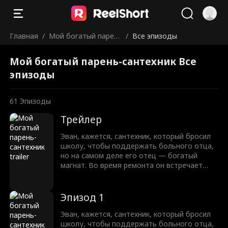
Главная
/
Мой богатый парен
/
Все эпизоды
ь-сантехник
Мой богатый парень-сантехник Все
эпизоды
61
Эпизоды
Трейлер
Эван, кажется, сантехник, который бросил
школу, чтобы поддержать больного отца,
но на самом деле его отец — богатый
магнат. Во время ремонта он встречает
Серену, школьную красавицу, и, узнав, что
её семья отреклась от неё, предлагает ей
приют. Затем они решают притвориться
Эпизод 1
парой, чтобы справиться с проблемами.
Тем временем Тайлер, который испытывает
Эван, кажется, сантехник, который бросил
чувства к Серене, мстит Эвану и подрывает
школу, чтобы поддержать больного отца,