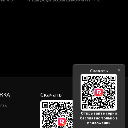
ает, что
Наташа уходит. Вскоре Джексон узнает, что
енне его
она — пропавшая наследница, искренне его
, чтобы
любившая. Теперь он пойдет на все, чтобы
вернуть ее.
Скачать
ЖКА
Скачать
вязь
Открывайте серии
бесплатно только в
приложении