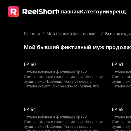
Главная
Категории
Бренд
Главная
/
Мой бывший фиктивный
/
Все эпизоды
муж продолжает меня пр
еследовать
Мой бывший фиктивный муж продолжа
EP 60
EP 61
Наташа вступает в фиктивный брак с
Наташа вст
Джексоном ради спасения матери. Их счастье
Джексоном 
рушит ложь Изабеллы. Устав от клеветы,
рушит ложь
Наташа уходит. Вскоре Джексон узнает, что
Наташа ухо
она — пропавшая наследница, искренне его
она — про
любившая. Теперь он пойдет на все, чтобы
любившая. 
вернуть ее.
вернуть ее.
EP 64
EP 65
Наташа вступает в фиктивный брак с
Наташа вст
Джексоном ради спасения матери. Их счастье
Джексоном 
рушит ложь Изабеллы. Устав от клеветы,
рушит ложь