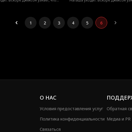
дит. Вскоре Джексон узнает, что
Наташа уходит. Вскоре Джексон узн
павшая наследница, искренне его
она — пропавшая наследница, искр
Теперь он пойдет на все, чтобы
любившая. Теперь он пойдет на все
вернуть ее.
1
2
3
4
5
6
О НАС
ПОДДЕР
Условия предоставления услуг
Обратная с
Политика конфиденциальности
Медиа и PR
Связаться