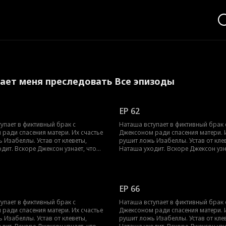
ет меня преследовать Все эпизоды
EP 62
упает в фиктивный брак с
Наташа вступает в фиктивный брак 
ради спасения матери. Их счастье
Джексоном ради спасения матери. 
 Изабеллы. Устав от клеветы,
рушит ложь Изабеллы. Устав от кле
дит. Вскоре Джексон узнает, что
Наташа уходит. Вскоре Джексон узн
павшая наследница, искренне его
она — пропавшая наследница, искр
Теперь он пойдет на все, чтобы
любившая. Теперь он пойдет на все
вернуть ее.
EP 66
упает в фиктивный брак с
Наташа вступает в фиктивный брак 
ради спасения матери. Их счастье
Джексоном ради спасения матери. 
 Изабеллы. Устав от клеветы,
рушит ложь Изабеллы. Устав от кле