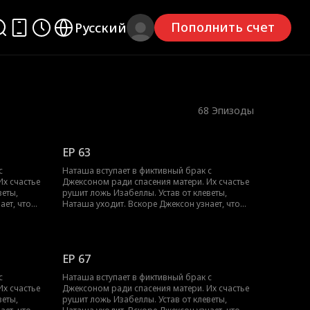
Пополнить счет
Русский
68
Эпизоды
EP 63
с
Наташа вступает в фиктивный брак с
Их счастье
Джексоном ради спасения матери. Их счастье
веты,
рушит ложь Изабеллы. Устав от клеветы,
ает, что
Наташа уходит. Вскоре Джексон узнает, что
енне его
она — пропавшая наследница, искренне его
, чтобы
любившая. Теперь он пойдет на все, чтобы
вернуть ее.
EP 67
с
Наташа вступает в фиктивный брак с
Их счастье
Джексоном ради спасения матери. Их счастье
веты,
рушит ложь Изабеллы. Устав от клеветы,