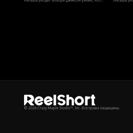
Наташа уходит. Вскоре Джексон узнает, что
Наташа ухо
она — пропавшая наследница, искренне его
она — про
любившая. Теперь он пойдет на все, чтобы
любившая. 
вернуть ее.
вернуть ее.
© 2026 Crazy Maple Studio™, Inc. Все права защищены.