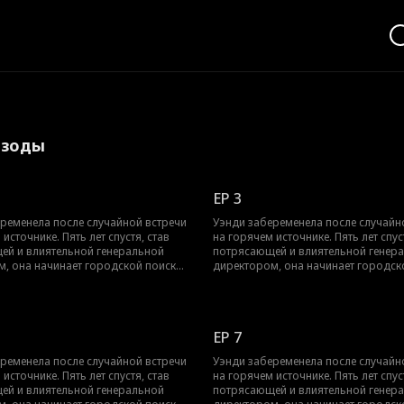
изоды
EP 3
ременела после случайной встречи
Уэнди забеременела после случайн
источнике. Пять лет спустя, став
на горячем источнике. Пять лет спус
ей и влиятельной генеральной
потрясающей и влиятельной генер
, она начинает городской поиск
директором, она начинает городск
ого отца своего ребенка, но ее
таинственного отца своего ребенка,
ит его в деревне, где он живет как
дочь находит его в деревне, где он 
фермер. Решив обеспечить будущее
скромный фермер. Решив обеспечи
ании, Уэнди привозит его домой в
своей компании, Уэнди привозит е
EP 7
ужа, пока не обнаруживает, что
качестве мужа, пока не обнаруживае
фермер" на самом деле скрытый
"простой фермер" на самом деле с
ременела после случайной встречи
Уэнди забеременела после случайн
оньего Святилища, человек
Лорд Драконьего Святилища, чело
источнике. Пять лет спустя, став
на горячем источнике. Пять лет спус
лее могущественный, чем она
гораздо более могущественный, че
ей и влиятельной генеральной
потрясающей и влиятельной генер
 представить.
могла себе представить.