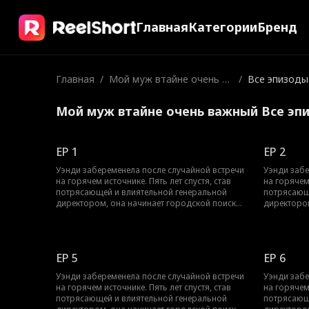
Главная
Категории
Бренд
Главная
/
Мой муж втайне очень ва
/
Все эпизоды
жный
Мой муж втайне очень важный Все эп
EP 1
EP 2
Уэнди забеременела после случайной встречи
Уэнди забе
на горячем источнике. Пять лет спустя, став
на горячем 
потрясающей и влиятельной генеральной
потрясающ
директором, она начинает городской поиск
директором
таинственного отца своего ребенка, но ее
таинственн
дочь находит его в деревне, где он живет как
дочь наход
скромный фермер. Решив обеспечить будущее
скромный 
своей компании, Уэнди привозит его домой в
своей комп
EP 5
EP 6
качестве мужа, пока не обнаруживает, что
качестве м
"простой фермер" на самом деле скрытый
"простой 
Уэнди забеременела после случайной встречи
Уэнди забе
Лорд Драконьего Святилища, человек
Лорд Драк
на горячем источнике. Пять лет спустя, став
на горячем 
гораздо более могущественный, чем она
гораздо бо
потрясающей и влиятельной генеральной
потрясающ
могла себе представить.
могла себе