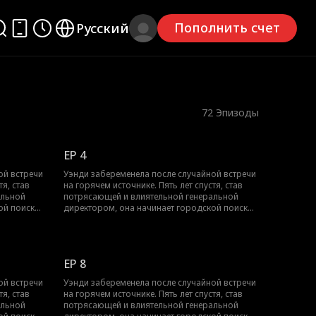
Пополнить счет
Русский
72
Эпизоды
EP 4
ой встречи
Уэнди забеременела после случайной встречи
тя, став
на горячем источнике. Пять лет спустя, став
альной
потрясающей и влиятельной генеральной
ой поиск
директором, она начинает городской поиск
 но ее
таинственного отца своего ребенка, но ее
живет как
дочь находит его в деревне, где он живет как
ть будущее
скромный фермер. Решив обеспечить будущее
го домой в
своей компании, Уэнди привозит его домой в
EP 8
т, что
качестве мужа, пока не обнаруживает, что
крытый
"простой фермер" на самом деле скрытый
ой встречи
Уэнди забеременела после случайной встречи
век
Лорд Драконьего Святилища, человек
тя, став
на горячем источнике. Пять лет спустя, став
м она
гораздо более могущественный, чем она
альной
потрясающей и влиятельной генеральной
могла себе представить.