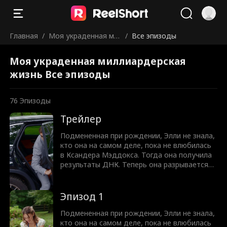
Главная
/
Моя украденная ми
/
Все эпизоды
ллиардерская жизнь
Моя украденная миллиардерская
жизнь Все эпизоды
76
Эпизоды
Трейлер
Подмененная при рождении, Элли не знала,
кто она на самом деле, пока не влюбилась
в Ксандера Мэддокса. Тогда она получила
результаты ДНК. Теперь она разрывается
между тем, чтобы рассказать Ксандеру,
кто её настоящий отец, и риском потерять
его, или скрывать правду от любимого
Эпизод 1
человека.
Подмененная при рождении, Элли не знала,
кто она на самом деле, пока не влюбилась