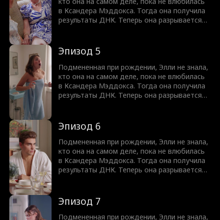
кто она на самом деле, пока не влюбилась
в Ксандера Мэддокса. Тогда она получила
результаты ДНК. Теперь она разрывается
между тем, чтобы рассказать Ксандеру,
кто её настоящий отец, и риском потерять
его, или скрывать правду от любимого
Эпизод 5
человека.
Подмененная при рождении, Элли не знала,
кто она на самом деле, пока не влюбилась
в Ксандера Мэддокса. Тогда она получила
результаты ДНК. Теперь она разрывается
между тем, чтобы рассказать Ксандеру,
кто её настоящий отец, и риском потерять
его, или скрывать правду от любимого
Эпизод 6
человека.
Подмененная при рождении, Элли не знала,
кто она на самом деле, пока не влюбилась
в Ксандера Мэддокса. Тогда она получила
результаты ДНК. Теперь она разрывается
между тем, чтобы рассказать Ксандеру,
кто её настоящий отец, и риском потерять
его, или скрывать правду от любимого
Эпизод 7
человека.
Подмененная при рождении, Элли не знала,