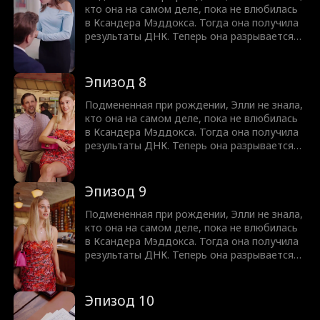
кто она на самом деле, пока не влюбилась
в Ксандера Мэддокса. Тогда она получила
результаты ДНК. Теперь она разрывается
между тем, чтобы рассказать Ксандеру,
кто её настоящий отец, и риском потерять
его, или скрывать правду от любимого
Эпизод 8
человека.
Подмененная при рождении, Элли не знала,
кто она на самом деле, пока не влюбилась
в Ксандера Мэддокса. Тогда она получила
результаты ДНК. Теперь она разрывается
между тем, чтобы рассказать Ксандеру,
кто её настоящий отец, и риском потерять
его, или скрывать правду от любимого
Эпизод 9
человека.
Подмененная при рождении, Элли не знала,
кто она на самом деле, пока не влюбилась
в Ксандера Мэддокса. Тогда она получила
результаты ДНК. Теперь она разрывается
между тем, чтобы рассказать Ксандеру,
кто её настоящий отец, и риском потерять
его, или скрывать правду от любимого
Эпизод 10
человека.