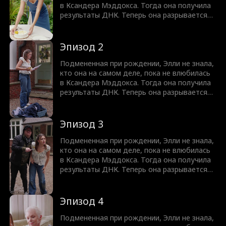
в Ксандера Мэддокса. Тогда она получила
результаты ДНК. Теперь она разрывается
между тем, чтобы рассказать Ксандеру,
кто её настоящий отец, и риском потерять
его, или скрывать правду от любимого
Эпизод 2
человека.
Подмененная при рождении, Элли не знала,
кто она на самом деле, пока не влюбилась
в Ксандера Мэддокса. Тогда она получила
результаты ДНК. Теперь она разрывается
между тем, чтобы рассказать Ксандеру,
кто её настоящий отец, и риском потерять
его, или скрывать правду от любимого
Эпизод 3
человека.
Подмененная при рождении, Элли не знала,
кто она на самом деле, пока не влюбилась
в Ксандера Мэддокса. Тогда она получила
результаты ДНК. Теперь она разрывается
между тем, чтобы рассказать Ксандеру,
кто её настоящий отец, и риском потерять
его, или скрывать правду от любимого
Эпизод 4
человека.
Подмененная при рождении, Элли не знала,