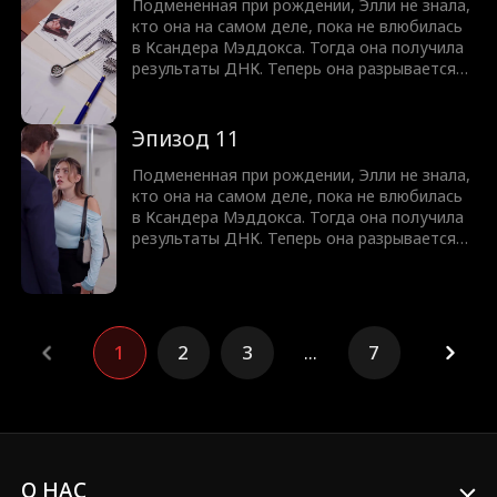
Подмененная при рождении, Элли не знала,
кто она на самом деле, пока не влюбилась
в Ксандера Мэддокса. Тогда она получила
результаты ДНК. Теперь она разрывается
между тем, чтобы рассказать Ксандеру,
кто её настоящий отец, и риском потерять
его, или скрывать правду от любимого
Эпизод 11
человека.
Подмененная при рождении, Элли не знала,
кто она на самом деле, пока не влюбилась
в Ксандера Мэддокса. Тогда она получила
результаты ДНК. Теперь она разрывается
между тем, чтобы рассказать Ксандеру,
кто её настоящий отец, и риском потерять
его, или скрывать правду от любимого
человека.
1
2
3
...
7
О НАС