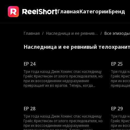
Главная
Категории
Бренд
Главная
/
Наследница и ее ревнивы
/
Все эпизоды
й телохранитель
Наследница и ее ревнивый телохрани
EP 24
EP 25
Три года назад Джек Хокинс спас наследницу
Три года н
Грейс Кристенсен от злого преследователя, но
Грейс Крис
при их воссоединении недоразумение
при их во
превращает их во врагов. Теперь, когда
превращает
безопасность Грейс снова под угрозой, её
безопаснос
отец нанимает Джека личным телохранителем.
отец наним
Смогут ли они устоять друг перед другом,
Смогут ли 
когда вынуждены проводить каждую секунду
когда вын
EP 28
EP 29
вместе?
вместе?
Три года назад Джек Хокинс спас наследницу
Три года н
Грейс Кристенсен от злого преследователя, но
Грейс Крис
при их воссоединении недоразумение
при их во