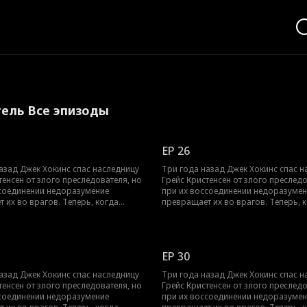
тель Все эпизоды
EP 26
азад Джек Хокинс спас наследницу
Три года назад Джек Хокинс спас н
тенсен от злого преследователя, но
Грейс Кристенсен от злого преследо
ссоединении недоразумение
при их воссоединении недоразумен
 их во врагов. Теперь, когда
превращает их во врагов. Теперь, 
ть Грейс снова под угрозой, её
безопасность Грейс снова под угро
ает Джека личным телохранителем.
отец нанимает Джека личным телох
они устоять друг перед другом,
Смогут ли они устоять друг перед д
уждены проводить каждую секунду
когда вынуждены проводить кажду
EP 30
вместе?
азад Джек Хокинс спас наследницу
Три года назад Джек Хокинс спас н
тенсен от злого преследователя, но
Грейс Кристенсен от злого преследо
ссоединении недоразумение
при их воссоединении недоразумен