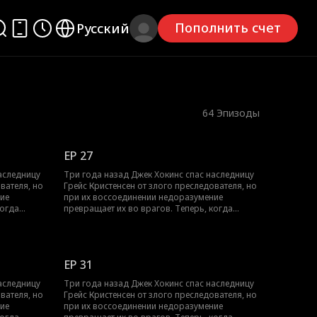
Пополнить счет
Русский
64
Эпизоды
EP 27
аследницу
Три года назад Джек Хокинс спас наследницу
вателя, но
Грейс Кристенсен от злого преследователя, но
ие
при их воссоединении недоразумение
когда
превращает их во врагов. Теперь, когда
зой, её
безопасность Грейс снова под угрозой, её
ранителем.
отец нанимает Джека личным телохранителем.
ругом,
Смогут ли они устоять друг перед другом,
ю секунду
когда вынуждены проводить каждую секунду
EP 31
вместе?
аследницу
Три года назад Джек Хокинс спас наследницу
вателя, но
Грейс Кристенсен от злого преследователя, но
ие
при их воссоединении недоразумение