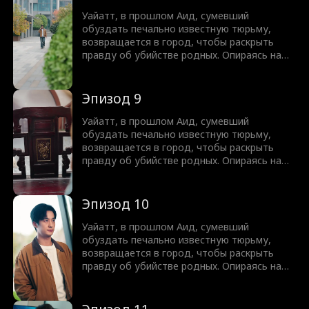
разбивает старых врагов и защищает своё.
Пока преступный мир рушится, Уайатт
Уайатт, в прошлом Аид, сумевший
приближается к разгадке прошлого и
обуздать печально известную тюрьму,
неизбежной расплате.
возвращается в город, чтобы раскрыть
правду об убийстве родных. Опираясь на
поддержку семи названых сестёр,
обладающих огромной властью, он
разрушает криминальные империи,
Эпизод 9
разбивает старых врагов и защищает своё.
Пока преступный мир рушится, Уайатт
Уайатт, в прошлом Аид, сумевший
приближается к разгадке прошлого и
обуздать печально известную тюрьму,
неизбежной расплате.
возвращается в город, чтобы раскрыть
правду об убийстве родных. Опираясь на
поддержку семи названых сестёр,
обладающих огромной властью, он
разрушает криминальные империи,
Эпизод 10
разбивает старых врагов и защищает своё.
Пока преступный мир рушится, Уайатт
Уайатт, в прошлом Аид, сумевший
приближается к разгадке прошлого и
обуздать печально известную тюрьму,
неизбежной расплате.
возвращается в город, чтобы раскрыть
правду об убийстве родных. Опираясь на
поддержку семи названых сестёр,
обладающих огромной властью, он
разрушает криминальные империи,