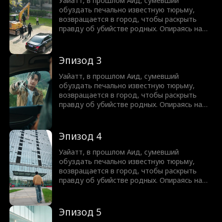
Пока преступный мир рушится, Уайатт
Уайатт, в прошлом Аид, сумевший
приближается к разгадке прошлого и
обуздать печально известную тюрьму,
неизбежной расплате.
возвращается в город, чтобы раскрыть
правду об убийстве родных. Опираясь на
поддержку семи названых сестёр,
обладающих огромной властью, он
разрушает криминальные империи,
Эпизод 3
разбивает старых врагов и защищает своё.
Пока преступный мир рушится, Уайатт
Уайатт, в прошлом Аид, сумевший
приближается к разгадке прошлого и
обуздать печально известную тюрьму,
неизбежной расплате.
возвращается в город, чтобы раскрыть
правду об убийстве родных. Опираясь на
поддержку семи названых сестёр,
обладающих огромной властью, он
разрушает криминальные империи,
Эпизод 4
разбивает старых врагов и защищает своё.
Пока преступный мир рушится, Уайатт
Уайатт, в прошлом Аид, сумевший
приближается к разгадке прошлого и
обуздать печально известную тюрьму,
неизбежной расплате.
возвращается в город, чтобы раскрыть
правду об убийстве родных. Опираясь на
поддержку семи названых сестёр,
обладающих огромной властью, он
разрушает криминальные империи,
Эпизод 5
разбивает старых врагов и защищает своё.