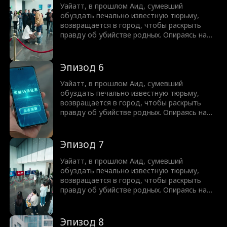
Пока преступный мир рушится, Уайатт
Уайатт, в прошлом Аид, сумевший
приближается к разгадке прошлого и
обуздать печально известную тюрьму,
неизбежной расплате.
возвращается в город, чтобы раскрыть
правду об убийстве родных. Опираясь на
поддержку семи названых сестёр,
обладающих огромной властью, он
разрушает криминальные империи,
Эпизод 6
разбивает старых врагов и защищает своё.
Пока преступный мир рушится, Уайатт
Уайатт, в прошлом Аид, сумевший
приближается к разгадке прошлого и
обуздать печально известную тюрьму,
неизбежной расплате.
возвращается в город, чтобы раскрыть
правду об убийстве родных. Опираясь на
поддержку семи названых сестёр,
обладающих огромной властью, он
разрушает криминальные империи,
Эпизод 7
разбивает старых врагов и защищает своё.
Пока преступный мир рушится, Уайатт
Уайатт, в прошлом Аид, сумевший
приближается к разгадке прошлого и
обуздать печально известную тюрьму,
неизбежной расплате.
возвращается в город, чтобы раскрыть
правду об убийстве родных. Опираясь на
поддержку семи названых сестёр,
обладающих огромной властью, он
разрушает криминальные империи,
Эпизод 8