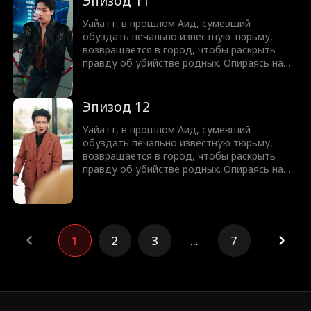
Эпизод 11
разбивает старых врагов и защищает своё.
Пока преступный мир рушится, Уайатт
Уайатт, в прошлом Аид, сумевший
приближается к разгадке прошлого и
обуздать печально известную тюрьму,
неизбежной расплате.
возвращается в город, чтобы раскрыть
правду об убийстве родных. Опираясь на
поддержку семи названых сестёр,
обладающих огромной властью, он
разрушает криминальные империи,
Эпизод 12
разбивает старых врагов и защищает своё.
Пока преступный мир рушится, Уайатт
Уайатт, в прошлом Аид, сумевший
приближается к разгадке прошлого и
обуздать печально известную тюрьму,
неизбежной расплате.
возвращается в город, чтобы раскрыть
правду об убийстве родных. Опираясь на
поддержку семи названых сестёр,
обладающих огромной властью, он
разрушает криминальные империи,
разбивает старых врагов и защищает своё.
Пока преступный мир рушится, Уайатт
1
2
3
...
7
приближается к разгадке прошлого и
неизбежной расплате.