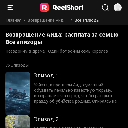
Главная
/
Возвращение Аида:
/
Все эпизоды
расплата за семью
Возвращение Аида: расплата за семью
Все эпизоды
Псевдоним в драме:  
Один бог войны семь королев
75
Эпизоды
Эпизод 1
Уайатт, в прошлом Аид, сумевший
обуздать печально известную тюрьму,
возвращается в город, чтобы раскрыть
правду об убийстве родных. Опираясь на
поддержку семи названых сестёр,
обладающих огромной властью, он
разрушает криминальные империи,
Эпизод 2
разбивает старых врагов и защищает своё.