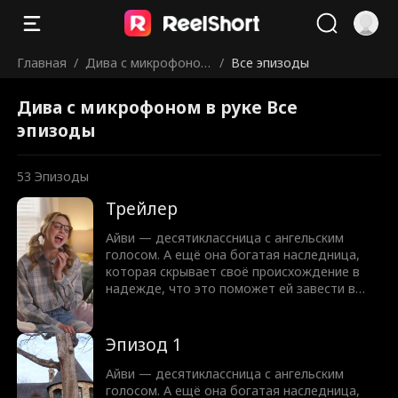
Главная
/
Дива с микрофоном
/
Все эпизоды
в руке
Дива с микрофоном в руке Все
эпизоды
53
Эпизоды
Трейлер
Айви — десятиклассница с ангельским
голосом. А ещё она богатая наследница,
которая скрывает своё происхождение в
надежде, что это поможет ей завести в
школе настоящих друзей. Когда она
сближается с Ванессой и они становятся
лучшими подругами, Айви думает, что у
Эпизод 1
неё всё получилось. Но на деле Ванесса
просто использует её в своих целях и даже
Айви — десятиклассница с ангельским
заставляет Айви тайно петь вместо себя.
голосом. А ещё она богатая наследница,