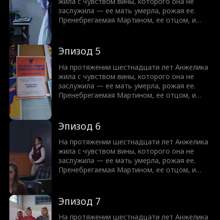
чтобы умерла она, а не их мама. И в
жила с чувством вины, которого она не
некотором смысле его желание сбывается,
заслужила — ее мать умерла, рожая ее.
когда у Анжелики диагностируют рак. Но
Пренебрегаемая Мартином, ее отцом, и
после ее смерти мир Кристофера начинает
презираемая Кристофером, ее братом , она
рушиться.
цепляется за любое проявление тепла с его
стороны. Но когда к ним в дом переезжает
Эпизод 5
их кузина Мэдисон, даже Кристофер
оборачивается против Анжелики, мечтая,
На протяжении шестнадцати лет Анжелика
чтобы умерла она, а не их мама. И в
жила с чувством вины, которого она не
некотором смысле его желание сбывается,
заслужила — ее мать умерла, рожая ее.
когда у Анжелики диагностируют рак. Но
Пренебрегаемая Мартином, ее отцом, и
после ее смерти мир Кристофера начинает
презираемая Кристофером, ее братом , она
рушиться.
цепляется за любое проявление тепла с его
стороны. Но когда к ним в дом переезжает
Эпизод 6
их кузина Мэдисон, даже Кристофер
оборачивается против Анжелики, мечтая,
На протяжении шестнадцати лет Анжелика
чтобы умерла она, а не их мама. И в
жила с чувством вины, которого она не
некотором смысле его желание сбывается,
заслужила — ее мать умерла, рожая ее.
когда у Анжелики диагностируют рак. Но
Пренебрегаемая Мартином, ее отцом, и
после ее смерти мир Кристофера начинает
презираемая Кристофером, ее братом , она
рушиться.
цепляется за любое проявление тепла с его
стороны. Но когда к ним в дом переезжает
Эпизод 7
их кузина Мэдисон, даже Кристофер
оборачивается против Анжелики, мечтая,
На протяжении шестнадцати лет Анжелика