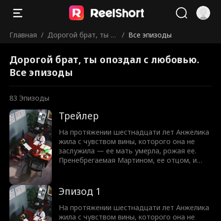
Главная
/
Дорогой брат, ты о
/
Все эпизоды
поздал с любовью.
Дорогой брат, ты опоздал с любовью.
Все эпизоды
83
Эпизоды
Трейлер
На протяжении шестнадцати лет Анжелика
жила с чувством вины, которого она не
заслужила — ее мать умерла, рожая ее.
Пренебрегаемая Мартином, ее отцом, и
презираемая Кристофером, ее братом , она
цепляется за любое проявление тепла с его
стороны. Но когда к ним в дом переезжает
Эпизод 1
их кузина Мэдисон, даже Кристофер
оборачивается против Анжелики, мечтая,
На протяжении шестнадцати лет Анжелика
чтобы умерла она, а не их мама. И в
жила с чувством вины, которого она не