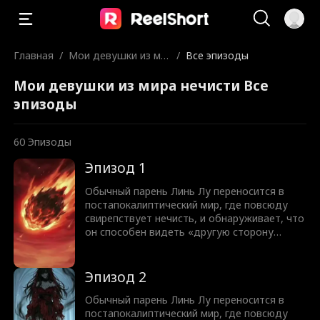
Главная
/
Мои девушки из ми
/
Все эпизоды
ра нечисти
Мои девушки из мира нечисти Все
эпизоды
60
Эпизоды
Эпизод 1
Обычный парень Линь Лу переносится в
постапокалиптический мир, где повсюду
свирепствует нечисть, и обнаруживает, что
он способен видеть «другую сторону
мира». В глазах остальных людей это
ужасающие злые духи и короли нечисти, но
для него они превращаются в красавиц с
Эпизод 2
разными характерами от дерзких роковых
красоток до очаровательных милашек.
Обычный парень Линь Лу переносится в
постапокалиптический мир, где повсюду