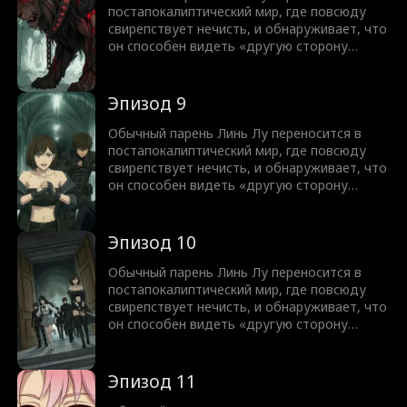
постапокалиптический мир, где повсюду
свирепствует нечисть, и обнаруживает, что
он способен видеть «другую сторону
мира». В глазах остальных людей это
ужасающие злые духи и короли нечисти, но
для него они превращаются в красавиц с
Эпизод 9
разными характерами от дерзких роковых
красоток до очаровательных милашек.
Обычный парень Линь Лу переносится в
постапокалиптический мир, где повсюду
свирепствует нечисть, и обнаруживает, что
он способен видеть «другую сторону
мира». В глазах остальных людей это
ужасающие злые духи и короли нечисти, но
для него они превращаются в красавиц с
Эпизод 10
разными характерами от дерзких роковых
красоток до очаровательных милашек.
Обычный парень Линь Лу переносится в
постапокалиптический мир, где повсюду
свирепствует нечисть, и обнаруживает, что
он способен видеть «другую сторону
мира». В глазах остальных людей это
ужасающие злые духи и короли нечисти, но
для него они превращаются в красавиц с
Эпизод 11
разными характерами от дерзких роковых