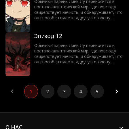
красоток до очаровательных милашек.
Обычный парень Линь Лу переносится в
постапокалиптический мир, где повсюду
свирепствует нечисть, и обнаруживает, что
он способен видеть «другую сторону
мира». В глазах остальных людей это
ужасающие злые духи и короли нечисти, но
для него они превращаются в красавиц с
Эпизод 12
разными характерами от дерзких роковых
красоток до очаровательных милашек.
Обычный парень Линь Лу переносится в
постапокалиптический мир, где повсюду
свирепствует нечисть, и обнаруживает, что
он способен видеть «другую сторону
мира». В глазах остальных людей это
ужасающие злые духи и короли нечисти, но
для него они превращаются в красавиц с
разными характерами от дерзких роковых
красоток до очаровательных милашек.
1
2
3
4
5
О НАС