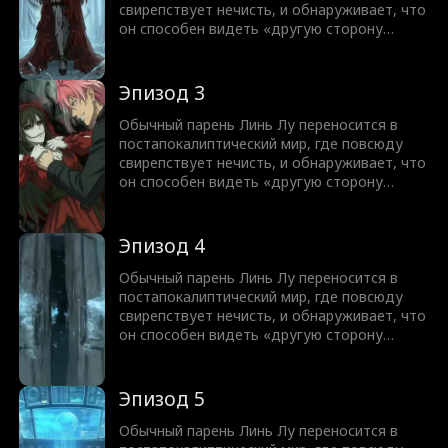
свирепствует нечисть, и обнаруживает, что
он способен видеть «другую сторону
мира». В глазах остальных людей это
ужасающие злые духи и короли нечисти, но
для него они превращаются в красавиц с
Эпизод 3
разными характерами от дерзких роковых
красоток до очаровательных милашек.
Обычный парень Линь Лу переносится в
постапокалиптический мир, где повсюду
свирепствует нечисть, и обнаруживает, что
он способен видеть «другую сторону
мира». В глазах остальных людей это
ужасающие злые духи и короли нечисти, но
для него они превращаются в красавиц с
Эпизод 4
разными характерами от дерзких роковых
красоток до очаровательных милашек.
Обычный парень Линь Лу переносится в
постапокалиптический мир, где повсюду
свирепствует нечисть, и обнаруживает, что
он способен видеть «другую сторону
мира». В глазах остальных людей это
ужасающие злые духи и короли нечисти, но
для него они превращаются в красавиц с
Эпизод 5
разными характерами от дерзких роковых
красоток до очаровательных милашек.
Обычный парень Линь Лу переносится в