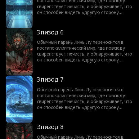
постапокалиптический мир, где повсюду
свирепствует нечисть, и обнаруживает, что
он способен видеть «другую сторону
мира». В глазах остальных людей это
ужасающие злые духи и короли нечисти, но
для него они превращаются в красавиц с
Эпизод 6
разными характерами от дерзких роковых
красоток до очаровательных милашек.
Обычный парень Линь Лу переносится в
постапокалиптический мир, где повсюду
свирепствует нечисть, и обнаруживает, что
он способен видеть «другую сторону
мира». В глазах остальных людей это
ужасающие злые духи и короли нечисти, но
для него они превращаются в красавиц с
Эпизод 7
разными характерами от дерзких роковых
красоток до очаровательных милашек.
Обычный парень Линь Лу переносится в
постапокалиптический мир, где повсюду
свирепствует нечисть, и обнаруживает, что
он способен видеть «другую сторону
мира». В глазах остальных людей это
ужасающие злые духи и короли нечисти, но
для него они превращаются в красавиц с
Эпизод 8
разными характерами от дерзких роковых
красоток до очаровательных милашек.
Обычный парень Линь Лу переносится в