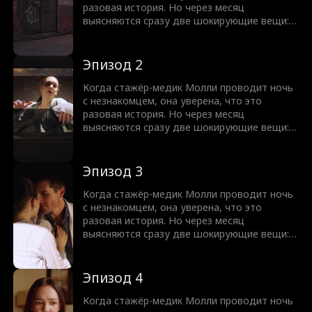
Давление усиливается со всех сторон.
разовая история. Но через месяц
Смогут ли Молли и Грэм справиться с
выясняются сразу две шокирующие вещи:
проблемами и обрести любовь?
она беременна, а этот самый «незнакомец»
оказывается её новым начальником —
доктором Грэмом Уэстоном. Как только
Эпизод 2
тайна Молли раскрывается, её завистливая
родня и человек из прошлого Грэма
Когда стажёр-медик Молли проводит ночь
пытаются сделать всё, чтобы разлучить их.
с незнакомцем, она уверена, что это
Давление усиливается со всех сторон.
разовая история. Но через месяц
Смогут ли Молли и Грэм справиться с
выясняются сразу две шокирующие вещи:
проблемами и обрести любовь?
она беременна, а этот самый «незнакомец»
оказывается её новым начальником —
доктором Грэмом Уэстоном. Как только
Эпизод 3
тайна Молли раскрывается, её завистливая
родня и человек из прошлого Грэма
Когда стажёр-медик Молли проводит ночь
пытаются сделать всё, чтобы разлучить их.
с незнакомцем, она уверена, что это
Давление усиливается со всех сторон.
разовая история. Но через месяц
Смогут ли Молли и Грэм справиться с
выясняются сразу две шокирующие вещи:
проблемами и обрести любовь?
она беременна, а этот самый «незнакомец»
оказывается её новым начальником —
доктором Грэмом Уэстоном. Как только
Эпизод 4
тайна Молли раскрывается, её завистливая
родня и человек из прошлого Грэма
Когда стажёр-медик Молли проводит ночь