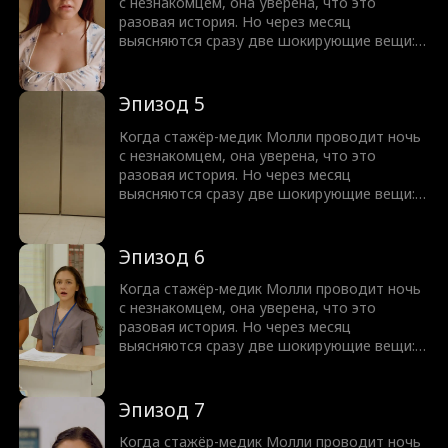
пытаются сделать всё, чтобы разлучить их.
с незнакомцем, она уверена, что это
Давление усиливается со всех сторон.
разовая история. Но через месяц
Смогут ли Молли и Грэм справиться с
выясняются сразу две шокирующие вещи:
проблемами и обрести любовь?
она беременна, а этот самый «незнакомец»
оказывается её новым начальником —
доктором Грэмом Уэстоном. Как только
Эпизод 5
тайна Молли раскрывается, её завистливая
родня и человек из прошлого Грэма
Когда стажёр-медик Молли проводит ночь
пытаются сделать всё, чтобы разлучить их.
с незнакомцем, она уверена, что это
Давление усиливается со всех сторон.
разовая история. Но через месяц
Смогут ли Молли и Грэм справиться с
выясняются сразу две шокирующие вещи:
проблемами и обрести любовь?
она беременна, а этот самый «незнакомец»
оказывается её новым начальником —
доктором Грэмом Уэстоном. Как только
Эпизод 6
тайна Молли раскрывается, её завистливая
родня и человек из прошлого Грэма
Когда стажёр-медик Молли проводит ночь
пытаются сделать всё, чтобы разлучить их.
с незнакомцем, она уверена, что это
Давление усиливается со всех сторон.
разовая история. Но через месяц
Смогут ли Молли и Грэм справиться с
выясняются сразу две шокирующие вещи:
проблемами и обрести любовь?
она беременна, а этот самый «незнакомец»
оказывается её новым начальником —
доктором Грэмом Уэстоном. Как только
Эпизод 7
тайна Молли раскрывается, её завистливая
родня и человек из прошлого Грэма
Когда стажёр-медик Молли проводит ночь