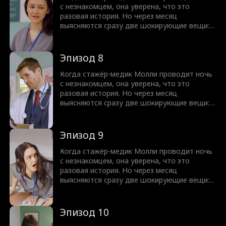
пытаются сделать всё, чтобы разлучить их.
с незнакомцем, она уверена, что это
Давление усиливается со всех сторон.
разовая история. Но через месяц
Смогут ли Молли и Грэм справиться с
выясняются сразу две шокирующие вещи:
проблемами и обрести любовь?
она беременна, а этот самый «незнакомец»
оказывается её новым начальником —
доктором Грэмом Уэстоном. Как только
Эпизод 8
тайна Молли раскрывается, её завистливая
родня и человек из прошлого Грэма
Когда стажёр-медик Молли проводит ночь
пытаются сделать всё, чтобы разлучить их.
с незнакомцем, она уверена, что это
Давление усиливается со всех сторон.
разовая история. Но через месяц
Смогут ли Молли и Грэм справиться с
выясняются сразу две шокирующие вещи:
проблемами и обрести любовь?
она беременна, а этот самый «незнакомец»
оказывается её новым начальником —
доктором Грэмом Уэстоном. Как только
Эпизод 9
тайна Молли раскрывается, её завистливая
родня и человек из прошлого Грэма
Когда стажёр-медик Молли проводит ночь
пытаются сделать всё, чтобы разлучить их.
с незнакомцем, она уверена, что это
Давление усиливается со всех сторон.
разовая история. Но через месяц
Смогут ли Молли и Грэм справиться с
выясняются сразу две шокирующие вещи:
проблемами и обрести любовь?
она беременна, а этот самый «незнакомец»
оказывается её новым начальником —
доктором Грэмом Уэстоном. Как только
Эпизод 10
тайна Молли раскрывается, её завистливая