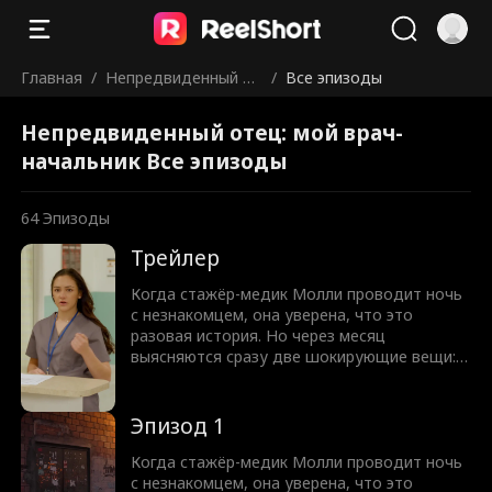
Главная
/
Непредвиденный от
/
Все эпизоды
ец: мой врач-началь
Непредвиденный отец: мой врач-
ник
начальник Все эпизоды
64
Эпизоды
Трейлер
Когда стажёр-медик Молли проводит ночь
с незнакомцем, она уверена, что это
разовая история. Но через месяц
выясняются сразу две шокирующие вещи:
она беременна, а этот самый «незнакомец»
оказывается её новым начальником —
доктором Грэмом Уэстоном. Как только
Эпизод 1
тайна Молли раскрывается, её завистливая
родня и человек из прошлого Грэма
Когда стажёр-медик Молли проводит ночь
пытаются сделать всё, чтобы разлучить их.
с незнакомцем, она уверена, что это