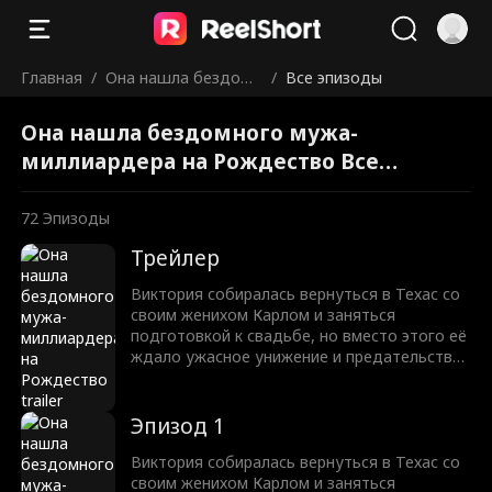
Главная
/
Она нашла бездомн
/
Все эпизоды
ого мужа-миллиард
Она нашла бездомного мужа-
ера на Рождество
миллиардера на Рождество Все
эпизоды
72
Эпизоды
Трейлер
Виктория собиралась вернуться в Техас со
своим женихом Карлом и заняться
подготовкой к свадьбе, но вместо этого её
ждало ужасное унижение и предательство.
Чтобы сохранить лицо перед семьёй,
Виктория вынуждена пойти на отчаянный
шаг — выйти замуж за Саймона,
Эпизод 1
бездомного мужчину, которому она
помогала из жалости. Но она и представить
Виктория собиралась вернуться в Техас со
не могла, что Саймон вовсе не обычный
своим женихом Карлом и заняться