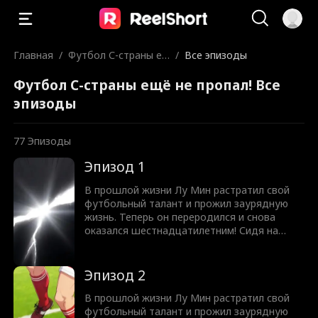
Главная
/
Футбол C-страны е
/
Все эпизоды
щё не пропал!
Футбол C-страны ещё не пропал! Все
эпизоды
77
Эпизоды
Эпизод 1
В прошлой жизни Лу Мин растратил свой
футбольный талант и прожил заурядную
жизнь. Теперь он переродился и снова
оказался шестнадцатилетним! Сидя на
скамейке запасных, он пробуждает
невероятно мощную систему. Удары
внешней стороной стопы, как у Александра!
Эпизод 2
Дриблинг и техника ударов, как у Романа! В
этой жизни Лу Мин реализует свой талант и
В прошлой жизни Лу Мин растратил свой
заставит всех, кто смотрел свысока на
футбольный талант и прожил заурядную