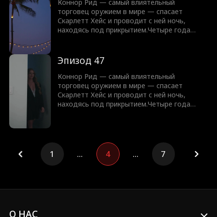
Коннор Рид — самый влиятельный
торговец оружием в мире — спасает
Скарлетт Хейс и проводит с ней ночь,
находясь под прикрытием.Четыре года
спустя, всё ещё скрываясь, Скарлетт
появляется… с их ребёнком.Теперь Коннору
предстоит защитить их обоих, не раскрыв
Эпизод 47
свою настоящую личность.
Коннор Рид — самый влиятельный
торговец оружием в мире — спасает
Скарлетт Хейс и проводит с ней ночь,
находясь под прикрытием.Четыре года
спустя, всё ещё скрываясь, Скарлетт
появляется… с их ребёнком.Теперь Коннору
предстоит защитить их обоих, не раскрыв
свою настоящую личность.
1
...
4
...
7
О НАС