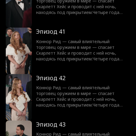
торговец оружием в мире — спасает
Скарлетт Хейс и проводит с ней ночь,
находясь под прикрытием.Четыре года
спустя, всё ещё скрываясь, Скарлетт
появляется… с их ребёнком.Теперь Коннору
предстоит защитить их обоих, не раскрыв
Эпизод 41
свою настоящую личность.
Коннор Рид — самый влиятельный
торговец оружием в мире — спасает
Скарлетт Хейс и проводит с ней ночь,
находясь под прикрытием.Четыре года
спустя, всё ещё скрываясь, Скарлетт
появляется… с их ребёнком.Теперь Коннору
предстоит защитить их обоих, не раскрыв
Эпизод 42
свою настоящую личность.
Коннор Рид — самый влиятельный
торговец оружием в мире — спасает
Скарлетт Хейс и проводит с ней ночь,
находясь под прикрытием.Четыре года
спустя, всё ещё скрываясь, Скарлетт
появляется… с их ребёнком.Теперь Коннору
предстоит защитить их обоих, не раскрыв
Эпизод 43
свою настоящую личность.
Коннор Рид — самый влиятельный