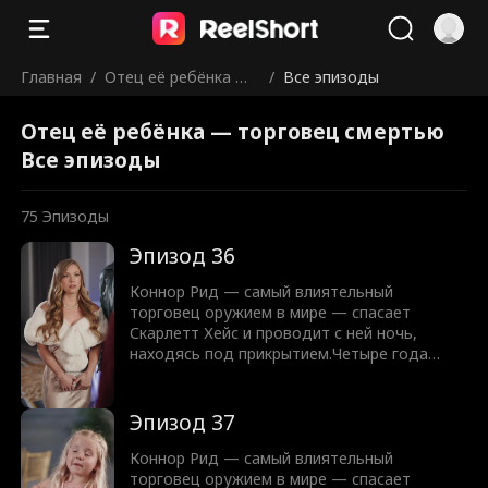
Главная
/
Отец её ребёнка —
/
Все эпизоды
торговец смертью
Отец её ребёнка — торговец смертью
Все эпизоды
75
Эпизоды
Эпизод 36
Коннор Рид — самый влиятельный
торговец оружием в мире — спасает
Скарлетт Хейс и проводит с ней ночь,
находясь под прикрытием.Четыре года
спустя, всё ещё скрываясь, Скарлетт
появляется… с их ребёнком.Теперь Коннору
предстоит защитить их обоих, не раскрыв
Эпизод 37
свою настоящую личность.
Коннор Рид — самый влиятельный
торговец оружием в мире — спасает