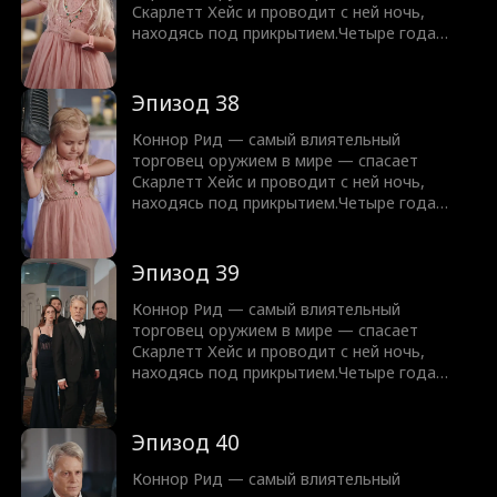
Скарлетт Хейс и проводит с ней ночь,
находясь под прикрытием.Четыре года
спустя, всё ещё скрываясь, Скарлетт
появляется… с их ребёнком.Теперь Коннору
предстоит защитить их обоих, не раскрыв
Эпизод 38
свою настоящую личность.
Коннор Рид — самый влиятельный
торговец оружием в мире — спасает
Скарлетт Хейс и проводит с ней ночь,
находясь под прикрытием.Четыре года
спустя, всё ещё скрываясь, Скарлетт
появляется… с их ребёнком.Теперь Коннору
предстоит защитить их обоих, не раскрыв
Эпизод 39
свою настоящую личность.
Коннор Рид — самый влиятельный
торговец оружием в мире — спасает
Скарлетт Хейс и проводит с ней ночь,
находясь под прикрытием.Четыре года
спустя, всё ещё скрываясь, Скарлетт
появляется… с их ребёнком.Теперь Коннору
предстоит защитить их обоих, не раскрыв
Эпизод 40
свою настоящую личность.
Коннор Рид — самый влиятельный