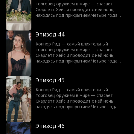
торговец оружием в мире — спасает
Скарлетт Хейс и проводит с ней ночь,
находясь под прикрытием.Четыре года
спустя, всё ещё скрываясь, Скарлетт
появляется… с их ребёнком.Теперь Коннору
предстоит защитить их обоих, не раскрыв
Эпизод 44
свою настоящую личность.
Коннор Рид — самый влиятельный
торговец оружием в мире — спасает
Скарлетт Хейс и проводит с ней ночь,
находясь под прикрытием.Четыре года
спустя, всё ещё скрываясь, Скарлетт
появляется… с их ребёнком.Теперь Коннору
предстоит защитить их обоих, не раскрыв
Эпизод 45
свою настоящую личность.
Коннор Рид — самый влиятельный
торговец оружием в мире — спасает
Скарлетт Хейс и проводит с ней ночь,
находясь под прикрытием.Четыре года
спустя, всё ещё скрываясь, Скарлетт
появляется… с их ребёнком.Теперь Коннору
предстоит защитить их обоих, не раскрыв
Эпизод 46
свою настоящую личность.