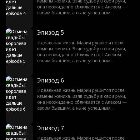
измены жениха. Взяв судьбу в свои руки,
она неожиданно сближается с Алеком —
своим бывшим, а ныне успешным
миллиардером. Их пути пересекаются,
пробуждая забытые чувства. Мария
понимает, что настоящая любовь
Эпизод 5
непредсказуема, полна страсти и
противиться ей невозможно.
Идеальная жизнь Марии рушится после
измены жениха. Взяв судьбу в свои руки,
она неожиданно сближается с Алеком —
своим бывшим, а ныне успешным
миллиардером. Их пути пересекаются,
пробуждая забытые чувства. Мария
понимает, что настоящая любовь
Эпизод 6
непредсказуема, полна страсти и
противиться ей невозможно.
Идеальная жизнь Марии рушится после
измены жениха. Взяв судьбу в свои руки,
она неожиданно сближается с Алеком —
своим бывшим, а ныне успешным
миллиардером. Их пути пересекаются,
пробуждая забытые чувства. Мария
понимает, что настоящая любовь
Эпизод 7
непредсказуема, полна страсти и
противиться ей невозможно.
Идеальная жизнь Марии рушится после