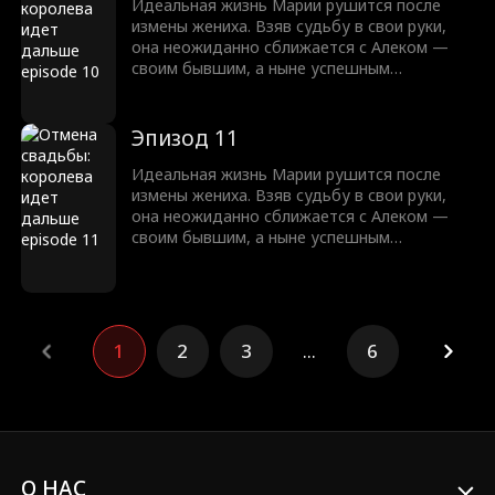
противиться ей невозможно.
Идеальная жизнь Марии рушится после
измены жениха. Взяв судьбу в свои руки,
она неожиданно сближается с Алеком —
своим бывшим, а ныне успешным
миллиардером. Их пути пересекаются,
пробуждая забытые чувства. Мария
понимает, что настоящая любовь
Эпизод 11
непредсказуема, полна страсти и
противиться ей невозможно.
Идеальная жизнь Марии рушится после
измены жениха. Взяв судьбу в свои руки,
она неожиданно сближается с Алеком —
своим бывшим, а ныне успешным
миллиардером. Их пути пересекаются,
пробуждая забытые чувства. Мария
понимает, что настоящая любовь
непредсказуема, полна страсти и
противиться ей невозможно.
1
2
3
...
6
О НАС