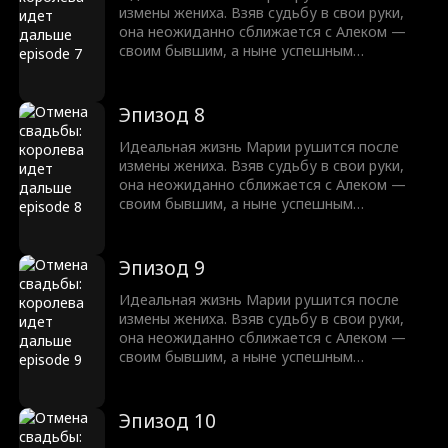
измены жениха. Взяв судьбу в свои руки,
она неожиданно сближается с Алеком —
своим бывшим, а ныне успешным
миллиардером. Их пути пересекаются,
пробуждая забытые чувства. Мария
понимает, что настоящая любовь
Эпизод 8
непредсказуема, полна страсти и
противиться ей невозможно.
Идеальная жизнь Марии рушится после
измены жениха. Взяв судьбу в свои руки,
она неожиданно сближается с Алеком —
своим бывшим, а ныне успешным
миллиардером. Их пути пересекаются,
пробуждая забытые чувства. Мария
понимает, что настоящая любовь
Эпизод 9
непредсказуема, полна страсти и
противиться ей невозможно.
Идеальная жизнь Марии рушится после
измены жениха. Взяв судьбу в свои руки,
она неожиданно сближается с Алеком —
своим бывшим, а ныне успешным
миллиардером. Их пути пересекаются,
пробуждая забытые чувства. Мария
понимает, что настоящая любовь
Эпизод 10
непредсказуема, полна страсти и