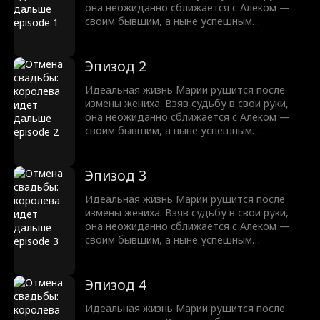
она неожиданно сближается с Алеком —
своим бывшим, а ныне успешным
миллиардером. Их пути пересекаются,
пробуждая забытые чувства. Мария
понимает, что настоящая любовь
Эпизод 2
непредсказуема, полна страсти и
противиться ей невозможно.
Идеальная жизнь Марии рушится после
измены жениха. Взяв судьбу в свои руки,
она неожиданно сближается с Алеком —
своим бывшим, а ныне успешным
миллиардером. Их пути пересекаются,
пробуждая забытые чувства. Мария
понимает, что настоящая любовь
Эпизод 3
непредсказуема, полна страсти и
противиться ей невозможно.
Идеальная жизнь Марии рушится после
измены жениха. Взяв судьбу в свои руки,
она неожиданно сближается с Алеком —
своим бывшим, а ныне успешным
миллиардером. Их пути пересекаются,
пробуждая забытые чувства. Мария
понимает, что настоящая любовь
Эпизод 4
непредсказуема, полна страсти и
противиться ей невозможно.
Идеальная жизнь Марии рушится после