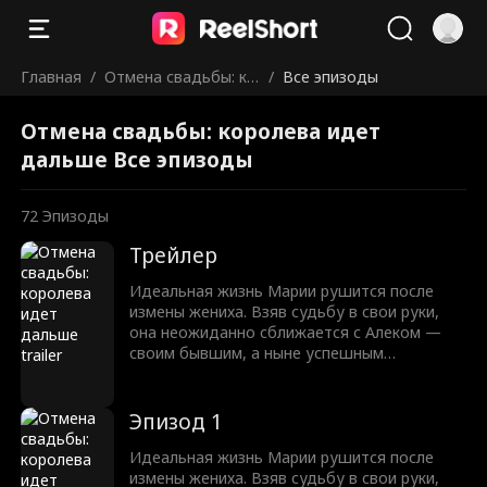
Главная
/
Отмена свадьбы: ко
/
Все эпизоды
ролева идет дальш
Отмена свадьбы: королева идет
е
дальше Все эпизоды
72
Эпизоды
Трейлер
Идеальная жизнь Марии рушится после
измены жениха. Взяв судьбу в свои руки,
она неожиданно сближается с Алеком —
своим бывшим, а ныне успешным
миллиардером. Их пути пересекаются,
пробуждая забытые чувства. Мария
понимает, что настоящая любовь
Эпизод 1
непредсказуема, полна страсти и
противиться ей невозможно.
Идеальная жизнь Марии рушится после
измены жениха. Взяв судьбу в свои руки,