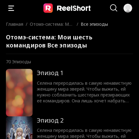
Главная
/
Отомэ-система: Мои
/
Все эпизоды
шесть командиров
Отомэ-система: Мои шесть
командиров Все эпизоды
70
Эпизоды
Эпизод 1
Селена переродилась в самую ненавистную
женщину мира зверей. Чтобы выжить, ей
нужно соблазнить шестерых презирающих
её командиров. Она лишь хочет набрать
очки и исчезнуть. Но Волк теряет контроль,
Лось звереет, Орел тает, а Рысь не
отпускает. Теперь все шестеро стоят у её
Эпизод 2
двери с налитыми кровью глазами: Думала,
что сможешь поиграть нашими чувствами
Селена переродилась в самую ненавистную
и уйти?
женщину мира зверей. Чтобы выжить, ей