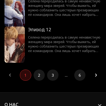
что сможешь поиграть нашими чувствами
Селена переродилась в самую ненавистную
и уйти?
женщину мира зверей. Чтобы выжить, ей
нужно соблазнить шестерых презирающих
её командиров. Она лишь хочет набрать
очки и исчезнуть. Но Волк теряет контроль,
Лось звереет, Орел тает, а Рысь не
отпускает. Теперь все шестеро стоят у её
Эпизод 12
двери с налитыми кровью глазами: Думала,
что сможешь поиграть нашими чувствами
Селена переродилась в самую ненавистную
и уйти?
женщину мира зверей. Чтобы выжить, ей
нужно соблазнить шестерых презирающих
её командиров. Она лишь хочет набрать
очки и исчезнуть. Но Волк теряет контроль,
Лось звереет, Орел тает, а Рысь не
отпускает. Теперь все шестеро стоят у её
двери с налитыми кровью глазами: Думала,
что сможешь поиграть нашими чувствами
1
2
3
...
6
и уйти?
О НАС