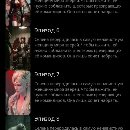
и уйти?
женщину мира зверей. Чтобы выжить, ей
нужно соблазнить шестерых презирающих
её командиров. Она лишь хочет набрать
очки и исчезнуть. Но Волк теряет контроль,
Лось звереет, Орел тает, а Рысь не
отпускает. Теперь все шестеро стоят у её
Эпизод 6
двери с налитыми кровью глазами: Думала,
что сможешь поиграть нашими чувствами
Селена переродилась в самую ненавистную
и уйти?
женщину мира зверей. Чтобы выжить, ей
нужно соблазнить шестерых презирающих
её командиров. Она лишь хочет набрать
очки и исчезнуть. Но Волк теряет контроль,
Лось звереет, Орел тает, а Рысь не
отпускает. Теперь все шестеро стоят у её
Эпизод 7
двери с налитыми кровью глазами: Думала,
что сможешь поиграть нашими чувствами
Селена переродилась в самую ненавистную
и уйти?
женщину мира зверей. Чтобы выжить, ей
нужно соблазнить шестерых презирающих
её командиров. Она лишь хочет набрать
очки и исчезнуть. Но Волк теряет контроль,
Лось звереет, Орел тает, а Рысь не
отпускает. Теперь все шестеро стоят у её
Эпизод 8
двери с налитыми кровью глазами: Думала,
что сможешь поиграть нашими чувствами
Селена переродилась в самую ненавистную