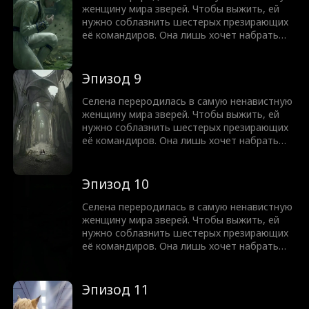
и уйти?
женщину мира зверей. Чтобы выжить, ей
нужно соблазнить шестерых презирающих
её командиров. Она лишь хочет набрать
очки и исчезнуть. Но Волк теряет контроль,
Лось звереет, Орел тает, а Рысь не
отпускает. Теперь все шестеро стоят у её
Эпизод 9
двери с налитыми кровью глазами: Думала,
что сможешь поиграть нашими чувствами
Селена переродилась в самую ненавистную
и уйти?
женщину мира зверей. Чтобы выжить, ей
нужно соблазнить шестерых презирающих
её командиров. Она лишь хочет набрать
очки и исчезнуть. Но Волк теряет контроль,
Лось звереет, Орел тает, а Рысь не
отпускает. Теперь все шестеро стоят у её
Эпизод 10
двери с налитыми кровью глазами: Думала,
что сможешь поиграть нашими чувствами
Селена переродилась в самую ненавистную
и уйти?
женщину мира зверей. Чтобы выжить, ей
нужно соблазнить шестерых презирающих
её командиров. Она лишь хочет набрать
очки и исчезнуть. Но Волк теряет контроль,
Лось звереет, Орел тает, а Рысь не
отпускает. Теперь все шестеро стоят у её
Эпизод 11
двери с налитыми кровью глазами: Думала,