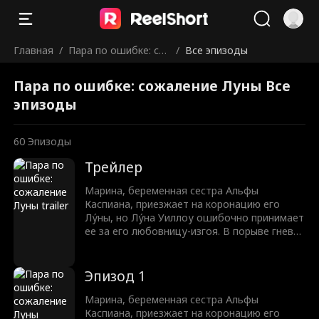
Главная
/
Пара по ошибке: со
/
Все эпизоды
жаление Луны
Пара по ошибке: сожаление Луны Все
эпизоды
60
Эпизоды
Трейлер
Марина, беременная сестра Альфы
Каспиана, приезжает на коронацию его
Лу́ны, но Лу́на Уиллоу ошибочно принимает
ее за его любовницу-изгоя. В порыве гнева,
Уиллоу издевается над Мариной, тем
самым провоцируя ее выкидыш. Теперь
семья Брукс жаждет мести.
Эпизод 1
Марина, беременная сестра Альфы
Каспиана, приезжает на коронацию его