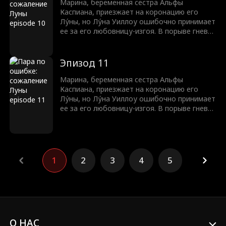
Марина, беременная сестра Альфы
Каспиана, приезжает на коронацию его
Лу́ны, но Лу́на Уиллоу ошибочно принимает
ее за его любовницу-изгоя. В порыве гнева,
Уиллоу издевается над Мариной, тем
самым провоцируя ее выкидыш. Теперь
семья Брукс жаждет мести.
Эпизод 11
Марина, беременная сестра Альфы
Каспиана, приезжает на коронацию его
Лу́ны, но Лу́на Уиллоу ошибочно принимает
ее за его любовницу-изгоя. В порыве гнева,
Уиллоу издевается над Мариной, тем
самым провоцируя ее выкидыш. Теперь
семья Брукс жаждет мести.
1
2
3
4
5
О НАС