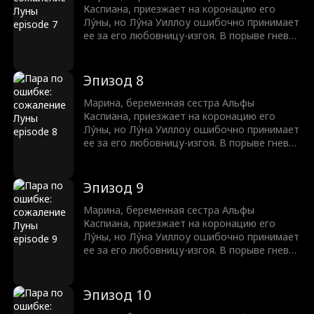
Каспиана, приезжает на коронацию его
Лу́ны, но Лу́на Уиллоу ошибочно принимает
ее за его любовницу-изгоя. В порыве гнева,
Уиллоу издевается над Мариной, тем
самым провоцируя ее выкидыш. Теперь
семья Брукс жаждет мести.
Эпизод 8
Марина, беременная сестра Альфы
Каспиана, приезжает на коронацию его
Лу́ны, но Лу́на Уиллоу ошибочно принимает
ее за его любовницу-изгоя. В порыве гнева,
Уиллоу издевается над Мариной, тем
самым провоцируя ее выкидыш. Теперь
семья Брукс жаждет мести.
Эпизод 9
Марина, беременная сестра Альфы
Каспиана, приезжает на коронацию его
Лу́ны, но Лу́на Уиллоу ошибочно принимает
ее за его любовницу-изгоя. В порыве гнева,
Уиллоу издевается над Мариной, тем
самым провоцируя ее выкидыш. Теперь
семья Брукс жаждет мести.
Эпизод 10