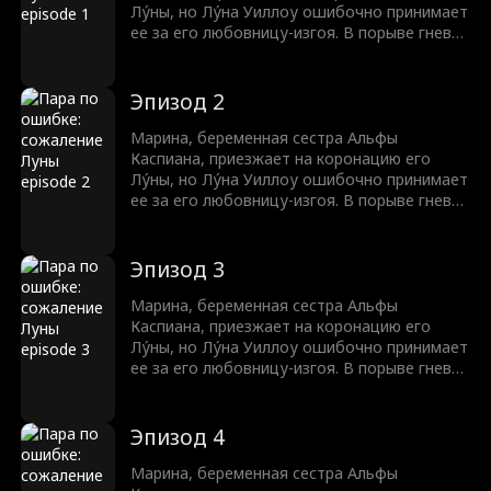
Лу́ны, но Лу́на Уиллоу ошибочно принимает
ее за его любовницу-изгоя. В порыве гнева,
Уиллоу издевается над Мариной, тем
самым провоцируя ее выкидыш. Теперь
семья Брукс жаждет мести.
Эпизод 2
Марина, беременная сестра Альфы
Каспиана, приезжает на коронацию его
Лу́ны, но Лу́на Уиллоу ошибочно принимает
ее за его любовницу-изгоя. В порыве гнева,
Уиллоу издевается над Мариной, тем
самым провоцируя ее выкидыш. Теперь
семья Брукс жаждет мести.
Эпизод 3
Марина, беременная сестра Альфы
Каспиана, приезжает на коронацию его
Лу́ны, но Лу́на Уиллоу ошибочно принимает
ее за его любовницу-изгоя. В порыве гнева,
Уиллоу издевается над Мариной, тем
самым провоцируя ее выкидыш. Теперь
семья Брукс жаждет мести.
Эпизод 4
Марина, беременная сестра Альфы