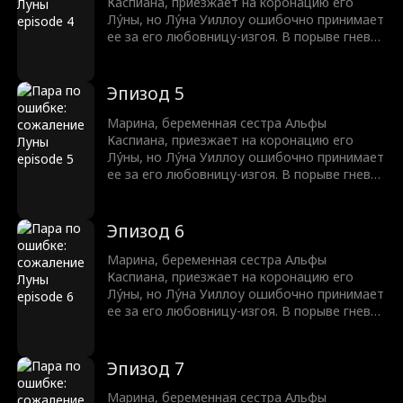
Каспиана, приезжает на коронацию его
Лу́ны, но Лу́на Уиллоу ошибочно принимает
ее за его любовницу-изгоя. В порыве гнева,
Уиллоу издевается над Мариной, тем
самым провоцируя ее выкидыш. Теперь
семья Брукс жаждет мести.
Эпизод 5
Марина, беременная сестра Альфы
Каспиана, приезжает на коронацию его
Лу́ны, но Лу́на Уиллоу ошибочно принимает
ее за его любовницу-изгоя. В порыве гнева,
Уиллоу издевается над Мариной, тем
самым провоцируя ее выкидыш. Теперь
семья Брукс жаждет мести.
Эпизод 6
Марина, беременная сестра Альфы
Каспиана, приезжает на коронацию его
Лу́ны, но Лу́на Уиллоу ошибочно принимает
ее за его любовницу-изгоя. В порыве гнева,
Уиллоу издевается над Мариной, тем
самым провоцируя ее выкидыш. Теперь
семья Брукс жаждет мести.
Эпизод 7
Марина, беременная сестра Альфы