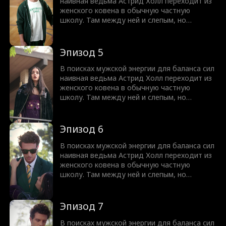
Но юную ведьму ждет культурный шок,
наивная ведьма Астрид Холл переходит из
ведь спать вместе означает совсем не то,
женского ковена в обычную частную
что она думала!
школу. Там между ней и слепым, но
чертовски привлекательным Нейтом
Вудфордом вспыхивает искра. Узнав, что
парень ослеп из-за проклятья, она
Эпизод 5
предлагает сделку. Астрид вернет ему
зрение, а Нейт выполнит любую ее просьбу.
В поисках мужской энергии для баланса сил
Но юную ведьму ждет культурный шок,
наивная ведьма Астрид Холл переходит из
ведь спать вместе означает совсем не то,
женского ковена в обычную частную
что она думала!
школу. Там между ней и слепым, но
чертовски привлекательным Нейтом
Вудфордом вспыхивает искра. Узнав, что
парень ослеп из-за проклятья, она
Эпизод 6
предлагает сделку. Астрид вернет ему
зрение, а Нейт выполнит любую ее просьбу.
В поисках мужской энергии для баланса сил
Но юную ведьму ждет культурный шок,
наивная ведьма Астрид Холл переходит из
ведь спать вместе означает совсем не то,
женского ковена в обычную частную
что она думала!
школу. Там между ней и слепым, но
чертовски привлекательным Нейтом
Вудфордом вспыхивает искра. Узнав, что
парень ослеп из-за проклятья, она
Эпизод 7
предлагает сделку. Астрид вернет ему
зрение, а Нейт выполнит любую ее просьбу.
В поисках мужской энергии для баланса сил