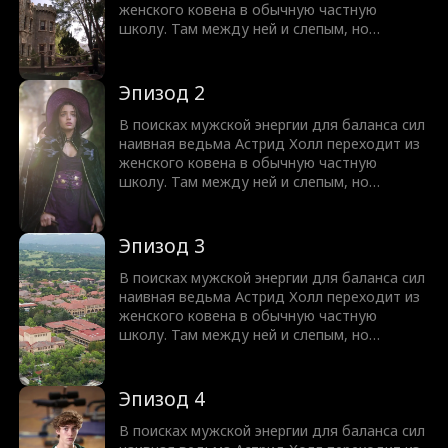
ведь спать вместе означает совсем не то,
женского ковена в обычную частную
что она думала!
школу. Там между ней и слепым, но
чертовски привлекательным Нейтом
Вудфордом вспыхивает искра. Узнав, что
парень ослеп из-за проклятья, она
Эпизод 2
предлагает сделку. Астрид вернет ему
зрение, а Нейт выполнит любую ее просьбу.
В поисках мужской энергии для баланса сил
Но юную ведьму ждет культурный шок,
наивная ведьма Астрид Холл переходит из
ведь спать вместе означает совсем не то,
женского ковена в обычную частную
что она думала!
школу. Там между ней и слепым, но
чертовски привлекательным Нейтом
Вудфордом вспыхивает искра. Узнав, что
парень ослеп из-за проклятья, она
Эпизод 3
предлагает сделку. Астрид вернет ему
зрение, а Нейт выполнит любую ее просьбу.
В поисках мужской энергии для баланса сил
Но юную ведьму ждет культурный шок,
наивная ведьма Астрид Холл переходит из
ведь спать вместе означает совсем не то,
женского ковена в обычную частную
что она думала!
школу. Там между ней и слепым, но
чертовски привлекательным Нейтом
Вудфордом вспыхивает искра. Узнав, что
парень ослеп из-за проклятья, она
Эпизод 4
предлагает сделку. Астрид вернет ему
зрение, а Нейт выполнит любую ее просьбу.
В поисках мужской энергии для баланса сил