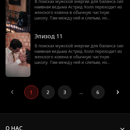
зрение, а Нейт выполнит любую ее просьбу.
В поисках мужской энергии для баланса сил
Но юную ведьму ждет культурный шок,
наивная ведьма Астрид Холл переходит из
ведь спать вместе означает совсем не то,
женского ковена в обычную частную
что она думала!
школу. Там между ней и слепым, но
чертовски привлекательным Нейтом
Вудфордом вспыхивает искра. Узнав, что
парень ослеп из-за проклятья, она
Эпизод 11
предлагает сделку. Астрид вернет ему
зрение, а Нейт выполнит любую ее просьбу.
В поисках мужской энергии для баланса сил
Но юную ведьму ждет культурный шок,
наивная ведьма Астрид Холл переходит из
ведь спать вместе означает совсем не то,
женского ковена в обычную частную
что она думала!
школу. Там между ней и слепым, но
чертовски привлекательным Нейтом
Вудфордом вспыхивает искра. Узнав, что
парень ослеп из-за проклятья, она
предлагает сделку. Астрид вернет ему
зрение, а Нейт выполнит любую ее просьбу.
1
2
3
...
6
Но юную ведьму ждет культурный шок,
ведь спать вместе означает совсем не то,
что она думала!
О НАС