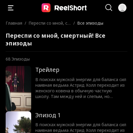
Главная
/
Переспи со мной, см
/
Все эпизоды
ертный!
Переспи со мной, смертный! Все
эпизоды
68
Эпизоды
Трейлер
В поисках мужской энергии для баланса сил
наивная ведьма Астрид Холл переходит из
женского ковена в обычную частную
школу. Там между ней и слепым, но
чертовски привлекательным Нейтом
Вудфордом вспыхивает искра. Узнав, что
парень ослеп из-за проклятья, она
Эпизод 1
предлагает сделку. Астрид вернет ему
зрение, а Нейт выполнит любую ее просьбу.
В поисках мужской энергии для баланса сил
Но юную ведьму ждет культурный шок,
наивная ведьма Астрид Холл переходит из