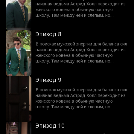
Но юную ведьму ждет культурный шок,
наивная ведьма Астрид Холл переходит из
ведь спать вместе означает совсем не то,
женского ковена в обычную частную
что она думала!
школу. Там между ней и слепым, но
чертовски привлекательным Нейтом
Вудфордом вспыхивает искра. Узнав, что
парень ослеп из-за проклятья, она
Эпизод 8
предлагает сделку. Астрид вернет ему
зрение, а Нейт выполнит любую ее просьбу.
В поисках мужской энергии для баланса сил
Но юную ведьму ждет культурный шок,
наивная ведьма Астрид Холл переходит из
ведь спать вместе означает совсем не то,
женского ковена в обычную частную
что она думала!
школу. Там между ней и слепым, но
чертовски привлекательным Нейтом
Вудфордом вспыхивает искра. Узнав, что
парень ослеп из-за проклятья, она
Эпизод 9
предлагает сделку. Астрид вернет ему
зрение, а Нейт выполнит любую ее просьбу.
В поисках мужской энергии для баланса сил
Но юную ведьму ждет культурный шок,
наивная ведьма Астрид Холл переходит из
ведь спать вместе означает совсем не то,
женского ковена в обычную частную
что она думала!
школу. Там между ней и слепым, но
чертовски привлекательным Нейтом
Вудфордом вспыхивает искра. Узнав, что
парень ослеп из-за проклятья, она
Эпизод 10
предлагает сделку. Астрид вернет ему